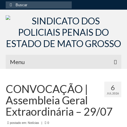
Buscar
por:
Menu
Início
CONVOCAÇÃO |
6
Institucional
JUL 2026
Assembleia Geral
Diretoria Sindsppen
Extraordinária – 29/07
Histórico do Sindsppen
postado em:
Histórico do Sistema Penitenciário do Estado
Notícias
|
0