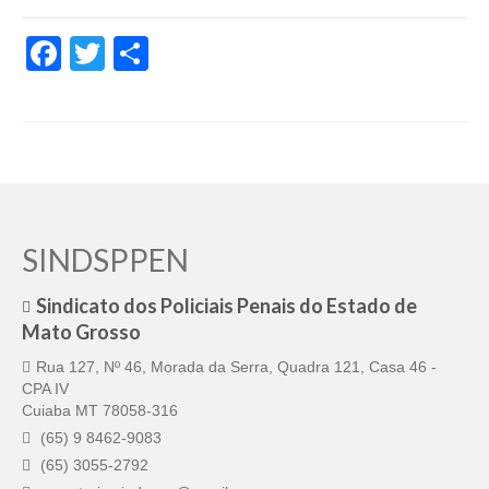
de Mato Grosso
Facebook
Twitter
Share
Formulário de Requerimento Padrão Sindsppen
Estatuto do Sindsppen
Tabela Salarial do Sistema Penitenciário
Serviços prestados pelo Sindicato dos
Servidores Penitenciários de Mato Grosso
SINDSPPEN
Filie-se
Notícias Gerais
Sindicato dos Policiais Penais do Estado de
Mato Grosso
Artigos
Rua 127, Nº 46, Morada da Serra, Quadra 121, Casa 46 -
Esportes
CPA IV
Cuiaba MT 78058-316
Nota de Falecimento
(65) 9 8462-9083
(65) 3055-2792
Notícias