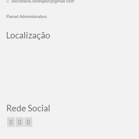
secretaria.sindspen@gmail.com
Pautas Nacionais
Painel Administrativo
Convênios
Localização
Fale Conosco
Permutas Disponíveis
Área do Filiado
Regimento interno do Sindsppen
Rede Social