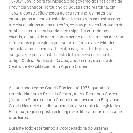
13/06/1859, a obra foi iniciada e no governo do Presidente da
Província Senador Herculano de Souza Ferreira Penna, em
Pautas Nacionais
1862, a construção chegou ao seu término, os materiais
empregados na construção dos alicerces são em pedra canga
Convênios
até cinco palmos acima do chão, com as paredes formadas de
adobe e o muro continuado com taipa. Na entrada uma
Fale Conosco
escada, ou paiol de pedra canga sendo as arestas dos degraus
reforçadas e protegidas por capas de ferro e as cavidades
Permutas Disponíveis
enchidas com cimento artificial, o calçamento de pedras
cangas e de pedra cristal, desta feita nasceu o prédio da
Área do Filiado
antiga Cadeia Pública de Cuiabá, atualmente, é a sede do
Centro de Reabilitação Dom Aquino Corrêa.
Regimento interno do Sindsppen
Ali funcionou como Cadeia Pública até 1975, quando foi
transferida para o Presídio Central, na Av. Fernando Correa
(frente do Supermercado Comper), no governo do Eng. José
Garcia Neto, eleito indiretamente pela Assembleia Legislativa
Estadual, regra imposta pelo regime militar a todos os estados
brasileiros.
Durante todo esse tempo a Coordenadoria do Sistema