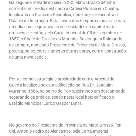
de Mato Grosso
Na segunda metade do século XIX, Mato Grosso detinha
somente um prédio destinado a Cadeia Pública em Cuiabá,
localizada na Praça da República, onde hoje se encontra o
Formulário de Requerimento Padrão Sindsppen
Palácio da Instrução. Esta, ainda dos tempos coloniais, já não
atendia com segurança as necessidades da capital mato-
Estatuto do Sindsppen
grossense e então, pela Carta Imperial de 05 de setembro de
1857, o Chefe da Divisão da Marinha, Sr. Joaquim Raimundo
Tabela Salarial do Sistema Penitenciário
de Lamare, nomeado Presidente da Província de Mato Grosso,
preocupou-se, entre inúmeras outras obras, com a construção
Serviços prestados pelo Sindicato dos
de uma nova cadeia.
Servidores Penitenciários de Mato Grosso
Filie-se
Por ter como estratégia a proximidade com o Arsenal de
Notícias Gerais
Guerra localizou-se esta edificação na Rua Dr. Joaquim
Murtinho, 1566, no bairro do Porto, existindo um descampado
Artigos
separando os prédios, sendo neste local hoje edificado o
Estádio Municipal Eurico Gaspar Dutra.
Esportes
Nota de Falecimento
No governo do Presidente da Província de Mato Grosso, Ten.
Cel. Antonio Pedro de Alencastro, pela Carta Imperial
Notícias