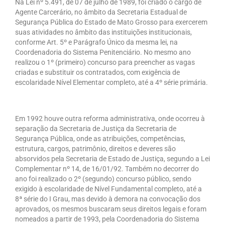
Na Lei nº 5.491, de 07 de julho de 1989, foi criado o cargo de
Agente Carcerário, no âmbito da Secretaria Estadual de
Segurança Pública do Estado de Mato Grosso para exercerem
suas atividades no âmbito das instituições institucionais,
conforme Art. 5º e Parágrafo Único da mesma lei, na
Coordenadoria do Sistema Penitenciário. No mesmo ano
realizou o 1º (primeiro) concurso para preencher as vagas
criadas e substituir os contratados, com exigência de
escolaridade Nível Elementar completo, até a 4º série primária.
Em 1992 houve outra reforma administrativa, onde ocorreu à
separação da Secretaria de Justiça da Secretaria de
Segurança Pública, onde as atribuições, competências,
estrutura, cargos, patrimônio, direitos e deveres são
absorvidos pela Secretaria de Estado de Justiça, segundo a Lei
Complementar nº 14, de 16/01/92. Também no decorrer do
ano foi realizado o 2º (segundo) concurso público, sendo
exigido à escolaridade de Nível Fundamental completo, até a
8ª série do I Grau, mas devido à demora na convocação dos
aprovados, os mesmos buscaram seus direitos legais e foram
nomeados a partir de 1993, pela Coordenadoria do Sistema