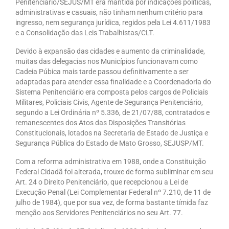
Penitenciário/SEJUS/MT era mantida por indicações políticas,
administrativas e casuais, não tinham nenhum critério para
ingresso, nem segurança jurídica, regidos pela Lei 4.611/1983
e a Consolidação das Leis Trabalhistas/CLT.
Devido à expansão das cidades e aumento da criminalidade,
muitas das delegacias nos Municípios funcionavam como
Cadeia Púbica mais tarde passou definitivamente a ser
adaptadas para atender essa finalidade e a Coordenadoria do
Sistema Penitenciário era composta pelos cargos de Policiais
Militares, Policiais Civis, Agente de Segurança Penitenciário,
segundo a Lei Ordinária nº 5.336, de 21/07/88, contratados e
remanescentes dos Atos das Disposições Transitórias
Constitucionais, lotados na Secretaria de Estado de Justiça e
Segurança Pública do Estado de Mato Grosso, SEJUSP/MT.
Com a reforma administrativa em 1988, onde a Constituição
Federal Cidadã foi alterada, trouxe de forma subliminar em seu
Art. 24 o Direito Penitenciário, que recepcionou a Lei de
Execução Penal (Lei Complementar Federal nº 7.210, de 11 de
julho de 1984), que por sua vez, de forma bastante tímida faz
menção aos Servidores Penitenciários no seu Art. 77.