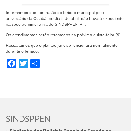
de Mato Grosso
Informamos que, em razão do feriado municipal pelo
Formulário de Requerimento Padrão Sindsppen
aniversário de Cuiabá, no dia 8 de abril, não haverá expediente
na sede administrativa do SINDSPPEN-MT.
Estatuto do Sindsppen
Os atendimentos serão retomados na próxima quinta-feira (9).
Tabela Salarial do Sistema Penitenciário
Ressaltamos que o plantão jurídico funcionará normalmente
Serviços prestados pelo Sindicato dos
durante o feriado.
Servidores Penitenciários de Mato Grosso
Facebook
Twitter
Share
Filie-se
Notícias Gerais
Artigos
Esportes
Nota de Falecimento
SINDSPPEN
Notícias