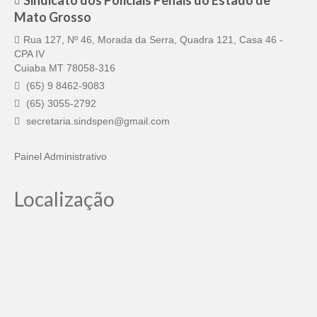
Sindicato dos Policiais Penais do Estado de
Mato Grosso
Pautas Nacionais
Rua 127, Nº 46, Morada da Serra, Quadra 121, Casa 46 -
Convênios
CPA IV
Cuiaba MT 78058-316
Fale Conosco
(65) 9 8462-9083
(65) 3055-2792
Permutas Disponíveis
secretaria.sindspen@gmail.com
Área do Filiado
Painel Administrativo
Regimento interno do Sindsppen
Localização