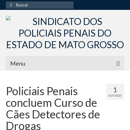
Buscar
por:
Menu
Início
Policiais Penais
1
Institucional
OUT 2025
concluem Curso de
Diretoria Sindsppen
Cães Detectores de
Histórico do Sindsppen
Drogas
Histórico do Sistema Penitenciário do Estado