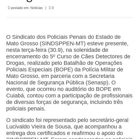
de Mato Grosso
postado em:
Notícias
|
0
Formulário de Requerimento Padrão Sindsppen
Estatuto do Sindsppen
O Sindicato dos Policiais Penais do Estado de
Tabela Salarial do Sistema Penitenciário
Mato Grosso (SINDSPPEN-MT) esteve presente,
nesta terça-feira (30.9), na solenidade de
Serviços prestados pelo Sindicato dos
encerramento do 5º Curso de Cães Detectores de
Servidores Penitenciários de Mato Grosso
Drogas, realizado pelo Batalhão de Operações
Policiais Especiais (BOPE) da Polícia Militar de
Filie-se
Mato Grosso, em parceria com a Secretaria
Nacional de Segurança Pública (Senasp). O
Notícias Gerais
evento, que ocorreu no auditório do BOPE em
Cuiabá, contou com a participação de profissionais
Artigos
de diversas forças de segurança, incluindo três
policiais penais.
Esportes
O sindicato foi representado pelo secretário-geral
Nota de Falecimento
Lucivaldo Vieira de Sousa, que acompanhou a
entrega dos certificados e reafirmou o apoio do
Notícias