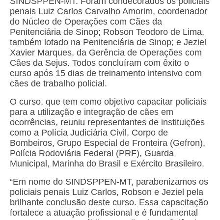
SINDSPPEN-MT. Foram condecorados os policiais
penais Luiz Carlos Carvalho Amorim, coordenador
Pautas Nacionais
do Núcleo de Operações com Cães da
Penitenciária de Sinop; Robson Teodoro de Lima,
Convênios
também lotado na Penitenciária de Sinop; e Jeziel
Xavier Marques, da Gerência de Operações com
Fale Conosco
Cães da Sejus. Todos concluíram com êxito o
curso após 15 dias de treinamento intensivo com
Permutas Disponíveis
cães de trabalho policial.
Área do Filiado
O curso, que tem como objetivo capacitar policiais
para a utilização e integração de cães em
Regimento interno do Sindsppen
ocorrências, reuniu representantes de instituições
como a Polícia Judiciária Civil, Corpo de
Bombeiros, Grupo Especial de Fronteira (Gefron),
Polícia Rodoviária Federal (PRF), Guarda
Municipal, Marinha do Brasil e Exército Brasileiro.
“Em nome do SINDSPPEN-MT, parabenizamos os
policiais penais Luiz Carlos, Robson e Jeziel pela
brilhante conclusão deste curso. Essa capacitação
fortalece a atuação profissional e é fundamental