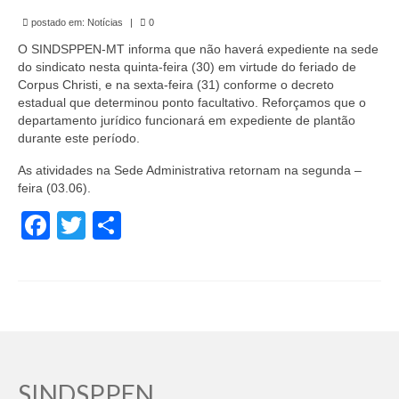
de Mato Grosso
postado em:
Notícias
|
0
Formulário de Requerimento Padrão Sindsppen
O SINDSPPEN-MT informa que não haverá expediente na sede
do sindicato nesta quinta-feira (30) em virtude do feriado de
Estatuto do Sindsppen
Corpus Christi, e na sexta-feira (31) conforme o decreto
estadual que determinou ponto facultativo.
Reforçamos que o
Tabela Salarial do Sistema Penitenciário
departamento jurídico funcionará em expediente de plantão
durante este período.
Serviços prestados pelo Sindicato dos
As atividades na Sede Administrativa retornam na segunda –
Servidores Penitenciários de Mato Grosso
feira (03.06).
Filie-se
Facebook
Twitter
Share
Notícias Gerais
Artigos
Esportes
Nota de Falecimento
SINDSPPEN
Notícias