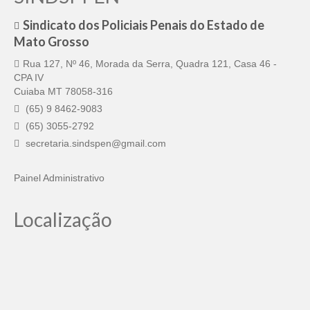
Pautas Nacionais
Sindicato dos Policiais Penais do Estado de
Mato Grosso
Convênios
Rua 127, Nº 46, Morada da Serra, Quadra 121, Casa 46 -
CPA IV
Fale Conosco
Cuiaba MT 78058-316
Permutas Disponíveis
(65) 9 8462-9083
(65) 3055-2792
Área do Filiado
secretaria.sindspen@gmail.com
Regimento interno do Sindsppen
Painel Administrativo
Localização