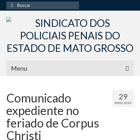
Buscar
por:
Menu
Início
Comunicado
29
Institucional
MAIO 2024
expediente no
Diretoria Sindsppen
feriado de Corpus
Histórico do Sindsppen
Christi
Histórico do Sistema Penitenciário do Estado