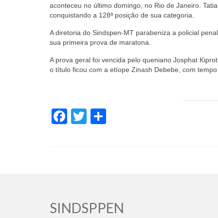
aconteceu no último domingo, no Rio de Janeiro. Tat
conquistando a 128ª posição de sua categoria.
A diretoria do Sindspen-MT parabeniza a policial pena
sua primeira prova de maratona.
A prova geral foi vencida pelo queniano Josphat Kip
o título ficou com a etíope Zinash Debebe, com temp
Facebook
Twitter
Share
SINDSPPEN