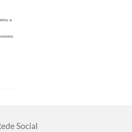
letou a
eminino
ede Social