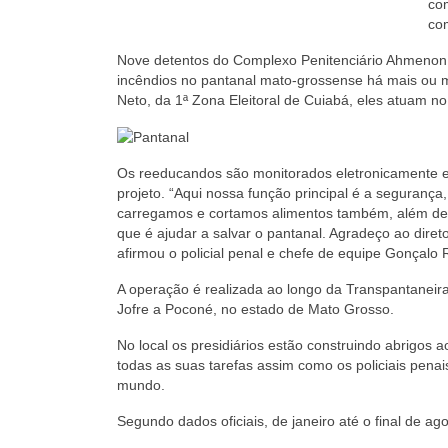
co
co
Nove detentos do Complexo Penitenciário Ahmenon
incêndios no pantanal mato-grossense há mais ou m
Neto, da 1ª Zona Eleitoral de Cuiabá, eles atuam no
Os reeducandos são monitorados eletronicamente e 
projeto. “Aqui nossa função principal é a seguran
carregamos e cortamos alimentos também, além de 
que é ajudar a salvar o pantanal. Agradeço ao dire
afirmou o policial penal e chefe de equipe Gonçalo
A operação é realizada ao longo da Transpantaneira,
Jofre a Poconé, no estado de Mato Grosso.
No local os presidiários estão construindo abrigos 
todas as suas tarefas assim como os policiais penais
mundo.
Segundo dados oficiais, de janeiro até o final de 