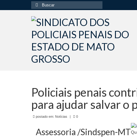
Buscar
por:
Policiais penais con
para ajudar salvar o
postado em:
Notícias
|
0
Assessoria /Sindspen-MT
Qu