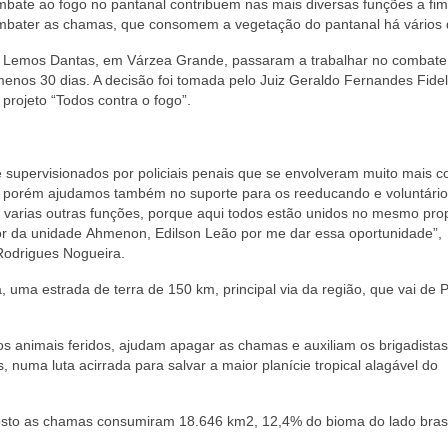
mbate ao fogo no pantanal contribuem nas mais diversas funções a fim
mbater as chamas, que consomem a vegetação do pantanal há vários 
 Lemos Dantas, em Várzea Grande, passaram a trabalhar no combate
enos 30 dias. A decisão foi tomada pelo Juiz Geraldo Fernandes Fidel
 projeto “Todos contra o fogo”.
supervisionados por policiais penais que se envolveram muito mais 
ça, porém ajudamos também no suporte para os reeducando e voluntário
varias outras funções, porque aqui todos estão unidos no mesmo pro
tor da unidade Ahmenon, Edilson Leão por me dar essa oportunidade”,
 Rodrigues Nogueira.
 uma estrada de terra de 150 km, principal via da região, que vai de 
aos animais feridos, ajudam apagar as chamas e auxiliam os brigadista
, numa luta acirrada para salvar a maior planície tropical alagável do
agosto as chamas consumiram 18.646 km2, 12,4% do bioma do lado brasi