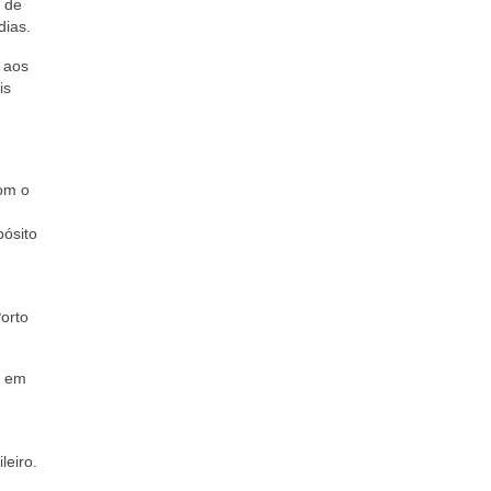
 de
dias.
 aos
is
com o
pósito
Porto
s em
leiro.