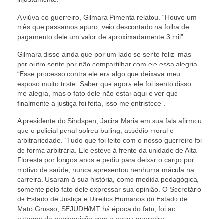
Pautas Nacionais
A viúva do guerreiro, Gilmara Pimenta relatou. “Houve um
mês que passamos apuro, veio descontado na folha de
Convênios
pagamento dele um valor de aproximadamente 3 mil”.
Gilmara disse ainda que por um lado se sente feliz, mas
Fale Conosco
por outro sente por não compartilhar com ele essa alegria.
“Esse processo contra ele era algo que deixava meu
Permutas Disponíveis
esposo muito triste. Saber que agora ele foi isento disso
me alegra, mas o fato dele não estar aqui e ver que
Área do Filiado
finalmente a justiça foi feita, isso me entristece”.
Regimento interno do Sindsppen
A presidente do Sindspen, Jacira Maria em sua fala afirmou
que o policial penal sofreu bulling, assédio moral e
arbitrariedade. “Tudo que foi feito com o nosso guerreiro foi
de forma arbitrária. Ele esteve à frente da unidade de Alta
Floresta por longos anos e pediu para deixar o cargo por
motivo de saúde, nunca apresentou nenhuma mácula na
carreira. Usaram à sua história, como medida pedagógica,
somente pelo fato dele expressar sua opinião. O Secretário
de Estado de Justiça e Direitos Humanos do Estado de
Mato Grosso, SEJUDH/MT há época do fato, foi ao
extremo da perseguição com o nosso guerreiro.