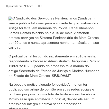
de Mato Grosso
postado em:
Notícias
|
0
Formulário de Requerimento Padrão Sindsppen
O Sindicato dos Servidores Penitenciários (Sindspen)
Estatuto do Sindsppen
vem a público Informar para a sociedade que finalmente a
justiça foi feita, em memória do Policial Penal Ahmenon
Tabela Salarial do Sistema Penitenciário
Lemos Dantas falecido no dia 15 de maio. Ahmenon
prestou serviços ao Sistema Penitenciário de Mato Grosso,
Serviços prestados pelo Sindicato dos
por 20 anos e nunca apresentou nenhuma mácula em sua
Servidores Penitenciários de Mato Grosso
carreira.
O policial penal foi punido injustamente em 2016 e vinha
Filie-se
respondendo o Processo Administrativo Disciplinar (Pad) n°
118697/2016. O pedido do processo foi a mando do
Notícias Gerais
antigo Secretário de Estado de Justiça e Direitos Humanos
do Estado de Mato Grosso, SEJUDH/MT,
Artigos
Na época o motivo alegado foi devido Ahmenon ter
Esportes
publicado um artigo de opinião em suas redes sociais e
também por possuir uma foto de farda em seu facebook.
Nota de Falecimento
Motivo esse que entristecia o policial, devido ele ser um
profissional íntegro e estava sendo processado
Notícias
injustamente.