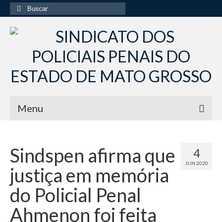
Buscar
por:
Menu
Início
Sindspen afirma que
4
Institucional
JUN 2020
justiça em memória
Diretoria Sindsppen
do Policial Penal
Histórico do Sindsppen
Ahmenon foi feita
Histórico do Sistema Penitenciário do Estado