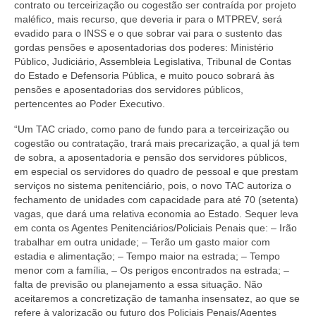
contrato ou terceirização ou cogestão ser contraída por projeto
maléfico, mais recurso, que deveria ir para o MTPREV, será
evadido para o INSS e o que sobrar vai para o sustento das
gordas pensões e aposentadorias dos poderes: Ministério
Público, Judiciário, Assembleia Legislativa, Tribunal de Contas
do Estado e Defensoria Pública, e muito pouco sobrará às
pensões e aposentadorias dos servidores públicos,
pertencentes ao Poder Executivo.
“Um TAC criado, como pano de fundo para a terceirização ou
cogestão ou contratação, trará mais precarização, a qual já tem
de sobra, a aposentadoria e pensão dos servidores públicos,
em especial os servidores do quadro de pessoal e que prestam
serviços no sistema penitenciário, pois, o novo TAC autoriza o
fechamento de unidades com capacidade para até 70 (setenta)
vagas, que dará uma relativa economia ao Estado. Sequer leva
em conta os Agentes Penitenciários/Policiais Penais que: – Irão
trabalhar em outra unidade; – Terão um gasto maior com
estadia e alimentação; – Tempo maior na estrada; – Tempo
menor com a família, – Os perigos encontrados na estrada; –
falta de previsão ou planejamento a essa situação. Não
aceitaremos a concretização de tamanha insensatez, ao que se
refere à valorização ou futuro dos Policiais Penais/Agentes