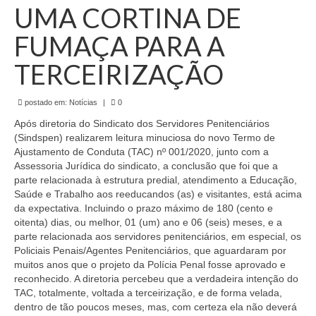
de Mato Grosso
UMA CORTINA DE
Formulário de Requerimento Padrão Sindsppen
FUMAÇA PARA A
Estatuto do Sindsppen
TERCEIRIZAÇÃO
Tabela Salarial do Sistema Penitenciário
postado em:
Notícias
|
0
Serviços prestados pelo Sindicato dos
Após diretoria do Sindicato dos Servidores Penitenciários
Servidores Penitenciários de Mato Grosso
(Sindspen) realizarem leitura minuciosa do novo Termo de
Ajustamento de Conduta (TAC) nº 001/2020, junto com a
Filie-se
Assessoria Jurídica do sindicato, a conclusão que foi que a
parte relacionada à estrutura predial, atendimento a Educação,
Notícias Gerais
Saúde e Trabalho aos reeducandos (as) e visitantes, está acima
da expectativa. Incluindo o prazo máximo de 180 (cento e
Artigos
oitenta) dias, ou melhor, 01 (um) ano e 06 (seis) meses, e a
parte relacionada aos servidores penitenciários, em especial, os
Policiais Penais/Agentes Penitenciários, que aguardaram por
Esportes
muitos anos que o projeto da Polícia Penal fosse aprovado e
reconhecido. A diretoria percebeu que a verdadeira intenção do
Nota de Falecimento
TAC, totalmente, voltada a terceirização, e de forma velada,
dentro de tão poucos meses, mas, com certeza ela não deverá
Notícias