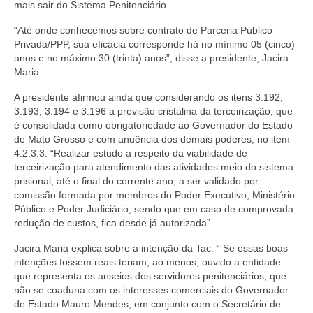
mais sair do Sistema Penitenciário.
Pautas Nacionais
“Até onde conhecemos sobre contrato de Parceria Público
Privada/PPP, sua eficácia corresponde há no mínimo 05 (cinco)
Convênios
anos e no máximo 30 (trinta) anos”, disse a presidente, Jacira
Maria.
Fale Conosco
A presidente afirmou ainda que considerando os itens 3.192,
Permutas Disponíveis
3.193, 3.194 e 3.196 a previsão cristalina da terceirização, que
é consolidada como obrigatoriedade ao Governador do Estado
Área do Filiado
de Mato Grosso e com anuência dos demais poderes, no item
4.2.3.3: “Realizar estudo a respeito da viabilidade de
Regimento interno do Sindsppen
terceirização para atendimento das atividades meio do sistema
prisional, até o final do corrente ano, a ser validado por
comissão formada por membros do Poder Executivo, Ministério
Público e Poder Judiciário, sendo que em caso de comprovada
redução de custos, fica desde já autorizada”.
Jacira Maria explica sobre a intenção da Tac. “ Se essas boas
intenções fossem reais teriam, ao menos, ouvido a entidade
que representa os anseios dos servidores penitenciários, que
não se coaduna com os interesses comerciais do Governador
de Estado Mauro Mendes, em conjunto com o Secretário de