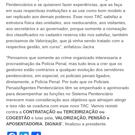
Penitenciários e se quiserem fazer experiências, que as faça
em suas respectivas instituições e as use como bom modelo a
ser replicado aos demais poderes. Esse novo TAC satisfaz a
estrutura física das unidades, aos reeducandos, aos visitantes,
aos secretários e ao governador, porque somente a nomeação
dos classificados no cadastro reserva não nos satisfaz, também
precisamos de Valorização, que já vinha sendo tratado com a
respectiva gestão, em curso”, enfatizou Jacira.
“Pensamos que somente ao crime organizado interessaria a
procrastinação da Polícia Penal, mas tudo leva a crer que os
gestores estão contrários a qualquer evolução dos servidores
penitenciários, em especial, os policiais penais ligados,
diretamente, a Polícia Penal. Por tudo que os Policiais
Penais/Agentes Penitenciários têm se empenhado e aprimorado
para desempenhar as funções no Sistema Penitenciário
merecem mais consideração aos objetivos que almejam atingir
e isso não se coaduna com esse novo TAC. Vamos resistir
contra a
CONTRATAÇÃO ou TERCEIRIZAÇÃO ou
COGESTÃO
e lutar pela,
VALORIZAÇÃO, PENSÃO e
APOSENTADORIA
,
DIGNAS
”, finalizou a presidente.