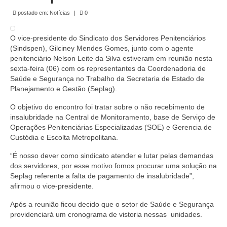
de Mato Grosso
postado em:
Notícias
|
0
Formulário de Requerimento Padrão Sindsppen
O vice-presidente do Sindicato dos Servidores Penitenciários
Estatuto do Sindsppen
(Sindspen), Gilciney Mendes Gomes, junto com o agente
penitenciário Nelson Leite da Silva estiveram em reunião nesta
Tabela Salarial do Sistema Penitenciário
sexta-feira (06) com os representantes da Coordenadoria de
Saúde e Segurança no Trabalho da Secretaria de Estado de
Serviços prestados pelo Sindicato dos
Planejamento e Gestão (Seplag).
Servidores Penitenciários de Mato Grosso
O objetivo do encontro foi tratar sobre o não recebimento de
insalubridade na Central de Monitoramento, base de Serviço de
Filie-se
Operações Penitenciárias Especializadas (SOE) e Gerencia de
Custódia e Escolta Metropolitana.
Notícias Gerais
“É nosso dever como sindicato atender e lutar pelas demandas
Artigos
dos servidores, por esse motivo fomos procurar uma solução na
Seplag referente a falta de pagamento de insalubridade”,
Esportes
afirmou o vice-presidente.
Nota de Falecimento
Após a reunião ficou decido que o setor de Saúde e Segurança
providenciará um cronograma de vistoria nessas unidades.
Notícias