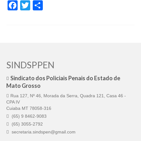
Facebook
Twitter
Share
Pautas Nacionais
Convênios
Fale Conosco
Permutas Disponíveis
Área do Filiado
SINDSPPEN
Regimento interno do Sindsppen
Sindicato dos Policiais Penais do Estado de
Mato Grosso
Rua 127, Nº 46, Morada da Serra, Quadra 121, Casa 46 -
CPA IV
Cuiaba MT 78058-316
(65) 9 8462-9083
(65) 3055-2792
secretaria.sindspen@gmail.com