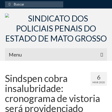
Buscar
por:
Menu
Início
Sindspen cobra
6
Institucional
MAR 2020
insalubridade:
Diretoria Sindsppen
cronograma de vistoria
Histórico do Sindsppen
será providenciado
Histórico do Sistema Penitenciário do Estado