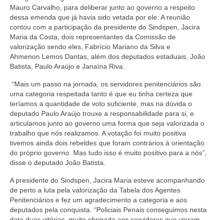
Mauro Carvalho, para deliberar junto ao governo a respeito
Pautas Nacionais
dessa emenda que já havia sido vetada por ele. A reunião
contou com a participação da presidente do Sindspen, Jacira
Convênios
Maria da Costa, dois representantes da Comissão de
valorização sendo eles, Fabrício Mariano da Silva e
Fale Conosco
Ahmenon Lemos Dantas, além dos deputados estaduais, João
Batista, Paulo Araújo e Janaína Riva.
Permutas Disponíveis
“Mais um passo na jornada, os servidores penitenciários são
uma categoria respeitada tanto é que eu tinha certeza que
Área do Filiado
teríamos a quantidade de voto suficiente, mas na dúvida o
deputado Paulo Araújo trouxe a responsabilidade para si, e
Regimento interno do Sindsppen
articulamos junto ao governo uma forma que seja valorizada o
trabalho que nós realizamos. A votação foi muito positiva
tivemos ainda dois rebeldes que foram contrários à orientação
do próprio governo. Mas tudo isso é muito positivo para a nós”,
disse o deputado João Batista.
A presidente do Sindspen, Jacira Maria esteve acompanhando
de perto a luta pela valorização da Tabela dos Agentes
Penitenciários e fez um agradecimento a categoria e aos
deputados pela conquista. “Policiais Penais conseguimos nesta
data duas vitórias, muito obrigada aos servidores que vieram