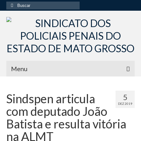
Buscar
por:
Menu
Início
Sindspen articula
5
Institucional
DEZ 2019
com deputado João
Diretoria Sindsppen
Batista e resulta vitória
Histórico do Sindsppen
na ALMT
Histórico do Sistema Penitenciário do Estado