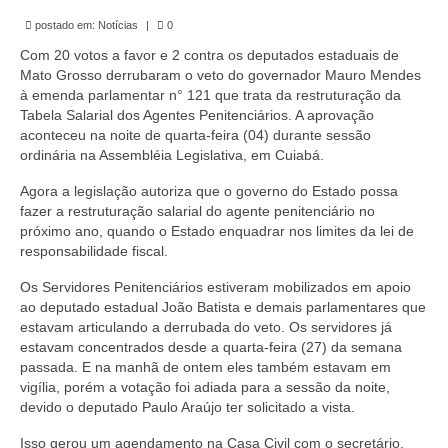
de Mato Grosso
postado em:
Notícias
|
0
Formulário de Requerimento Padrão Sindsppen
Com 20 votos a favor e 2 contra os deputados estaduais de
Mato Grosso derrubaram o veto do governador Mauro Mendes
Estatuto do Sindsppen
à emenda parlamentar n° 121 que trata da restruturação da
Tabela Salarial dos Agentes Penitenciários. A aprovação
Tabela Salarial do Sistema Penitenciário
aconteceu na noite de quarta-feira (04) durante sessão
ordinária na Assembléia Legislativa, em Cuiabá.
Serviços prestados pelo Sindicato dos
Agora a legislação autoriza que o governo do Estado possa
Servidores Penitenciários de Mato Grosso
fazer a restruturação salarial do agente penitenciário no
próximo ano, quando o Estado enquadrar nos limites da lei de
Filie-se
responsabilidade fiscal.
Notícias Gerais
Os Servidores Penitenciários estiveram mobilizados em apoio
ao deputado estadual João Batista e demais parlamentares que
Artigos
estavam articulando a derrubada do veto. Os servidores já
estavam concentrados desde a quarta-feira (27) da semana
Esportes
passada. E na manhã de ontem eles também estavam em
vigília, porém a votação foi adiada para a sessão da noite,
Nota de Falecimento
devido o deputado Paulo Araújo ter solicitado a vista.
Notícias
Isso gerou um agendamento na Casa Civil com o secretário,