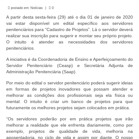
de Mato Grosso
postado em:
Notícias
|
0
Formulário de Requerimento Padrão Sindsppen
A partir desta sexta-feira (29) até o dia 01 de janeiro de 2020
vai estar disponível um edital específico aos servidores
Estatuto do Sindsppen
penitenciários para “Cadastro de Projetos”. Lá o servidor deverá
realizar sua inscrição para sugerir e montar seu próprio projeto.
Tabela Salarial do Sistema Penitenciário
O intuito é atender as necessidades dos servidores
penitenciários.
Serviços prestados pelo Sindicato dos
A iniciativa é da Coordenadoria de Ensino e Aperfeiçoamento do
Servidores Penitenciários de Mato Grosso
Servidor Penitenciário (Ceasp) e Secretária Adjunta de
Administração Penitenciária (Saap).
Filie-se
Por meio do edital o servidor penitenciário poderá sugerir ideias
Notícias Gerais
em formas de projetos inovadores que possam atender e
melhorar as condições dos profissionais seja ela física ou
Artigos
mental. O intuito é criar um banco de projetos para que
futuramente os melhores projetos sejam colocados em prática.
Esportes
“Os servidores poderão por em prática projetos que irão
Nota de Falecimento
melhorar a realidade que ele enfrenta diariamente, como por
exemplo, projetos de qualidade de vida, melhoria na
Notícias
aposentadoria, no ciclo de vida e assim por diante. O nosso