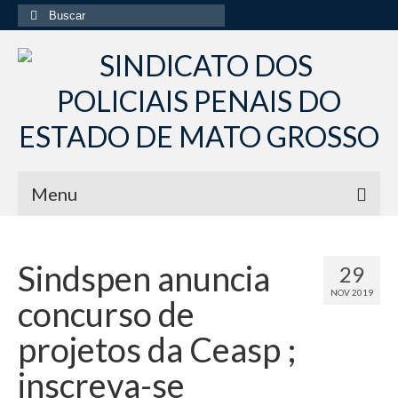
Buscar
por:
Menu
Início
Sindspen anuncia
29
Institucional
NOV 2019
concurso de
Diretoria Sindsppen
projetos da Ceasp ;
Histórico do Sindsppen
inscreva-se
Histórico do Sistema Penitenciário do Estado