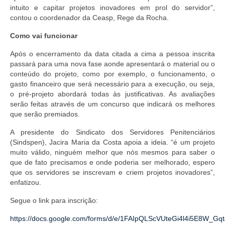
intuito e capitar projetos inovadores em prol do servidor”,
Pautas Nacionais
contou o coordenador da Ceasp, Rege da Rocha.
Como vai funcionar
Convênios
Após o encerramento da data citada a cima a pessoa inscrita
Fale Conosco
passará para uma nova fase aonde apresentará o material ou o
conteúdo do projeto, como por exemplo, o funcionamento, o
Permutas Disponíveis
gasto financeiro que será necessário para a execução, ou seja,
o pré-projeto abordará todas às justificativas. As avaliações
Área do Filiado
serão feitas através de um concurso que indicará os melhores
que serão premiados.
Regimento interno do Sindsppen
A presidente do Sindicato dos Servidores Penitenciários
(Sindspen), Jacira Maria da Costa apoia a ideia. “é um projeto
muito válido, ninguém melhor que nós mesmos para saber o
que de fato precisamos e onde poderia ser melhorado, espero
que os servidores se inscrevam e criem projetos inovadores”,
enfatizou.
Segue o link para inscrição:
https://docs.google.com/forms/d/e/1FAIpQLScVUteGi4l4i5E8W_Gq