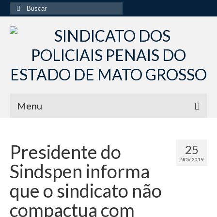
Buscar
por:
Menu
Início
Presidente do
25
Institucional
NOV 2019
Sindspen informa
Diretoria Sindsppen
que o sindicato não
Histórico do Sindsppen
compactua com
Histórico do Sistema Penitenciário do Estado