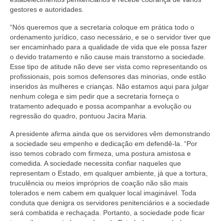
gestores e autoridades.
Pautas Nacionais
“Nós queremos que a secretaria coloque em prática todo o
Convênios
ordenamento jurídico, caso necessário, e se o servidor tiver que
ser encaminhado para a qualidade de vida que ele possa fazer
Fale Conosco
o devido tratamento e não cause mais transtorno a sociedade.
Esse tipo de atitude não deve ser vista como representando os
Permutas Disponíveis
profissionais, pois somos defensores das minorias, onde estão
inseridos às mulheres e crianças. Não estamos aqui para julgar
Área do Filiado
nenhum colega e sim pedir que a secretaria forneça o
tratamento adequado e possa acompanhar a evolução ou
regressão do quadro, pontuou Jacira Maria.
Regimento interno do Sindsppen
A presidente afirma ainda que os servidores vêm demonstrando
a sociedade seu empenho e dedicação em defendê-la. “Por
isso temos cobrado com firmeza, uma postura amistosa e
comedida. A sociedade necessita confiar naqueles que
representam o Estado, em qualquer ambiente, já que a tortura,
truculência ou meios impróprios de coação não são mais
tolerados e nem cabem em qualquer local imaginável. Toda
conduta que denigra os servidores penitenciários e a sociedade
será combatida e rechaçada. Portanto, a sociedade pode ficar