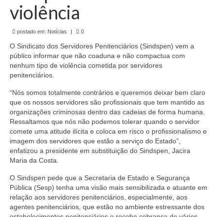
de Mato Grosso
violência
Formulário de Requerimento Padrão Sindsppen
postado em:
Notícias
|
0
Estatuto do Sindsppen
O Sindicato dos Servidores Penitenciários (Sindspen) vem a
público informar que não coaduna e não compactua com
Tabela Salarial do Sistema Penitenciário
nenhum tipo de violência cometida por servidores
penitenciários.
Serviços prestados pelo Sindicato dos
“Nós somos totalmente contrários e queremos deixar bem claro
Servidores Penitenciários de Mato Grosso
que os nossos servidores são profissionais que tem mantido as
organizações criminosas dentro das cadeias de forma humana.
Filie-se
Ressaltamos que nós não podemos tolerar quando o servidor
comete uma atitude ilícita e coloca em risco o profissionalismo e
Notícias Gerais
imagem dos servidores que estão a serviço do Estado”,
enfatizou a presidente em substituição do Sindspen, Jacira
Artigos
Maria da Costa.
Esportes
O Sindspen pede que a Secretaria de Estado e Segurança
Pública (Sesp) tenha uma visão mais sensibilizada e atuante em
Nota de Falecimento
relação aos servidores penitenciários, especialmente, aos
agentes penitenciários, que estão no ambiente estressante dos
Notícias
estabelecimentos penitenciários e recebe cobrança de vários