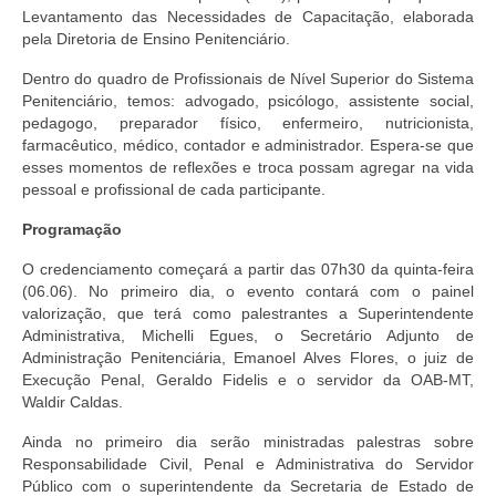
Levantamento das Necessidades de Capacitação, elaborada
Pautas Nacionais
pela Diretoria de Ensino Penitenciário.
Dentro do quadro de Profissionais de Nível Superior do Sistema
Convênios
Penitenciário, temos: advogado, psicólogo, assistente social,
pedagogo, preparador físico, enfermeiro, nutricionista,
Fale Conosco
farmacêutico, médico, contador e administrador. Espera-se que
esses momentos de reflexões e troca possam agregar na vida
Permutas Disponíveis
pessoal e profissional de cada participante.
Área do Filiado
Programação
Regimento interno do Sindsppen
O credenciamento começará a partir das 07h30 da quinta-feira
(06.06). No primeiro dia, o evento contará com o painel
valorização, que terá como palestrantes a Superintendente
Administrativa, Michelli Egues, o Secretário Adjunto de
Administração Penitenciária, Emanoel Alves Flores, o juiz de
Execução Penal, Geraldo Fidelis e o servidor da OAB-MT,
Waldir Caldas.
Ainda no primeiro dia serão ministradas palestras sobre
Responsabilidade Civil, Penal e Administrativa do Servidor
Público com o superintendente da Secretaria de Estado de