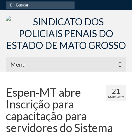
Buscar
por:
Menu
Início
Espen-MT abre
21
Institucional
MAIO 2019
Inscrição para
Diretoria Sindsppen
capacitação para
Histórico do Sindsppen
servidores do Sistema
Histórico do Sistema Penitenciário do Estado