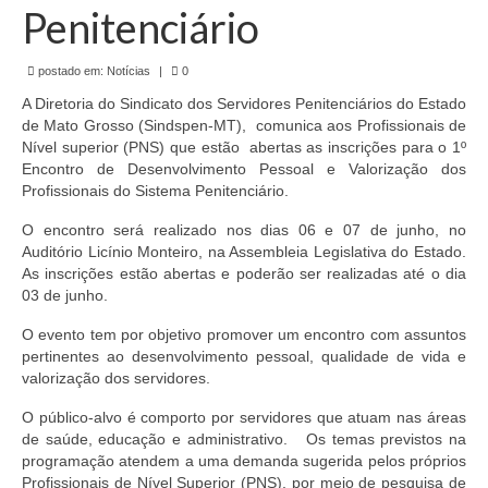
de Mato Grosso
Penitenciário
Formulário de Requerimento Padrão Sindsppen
postado em:
Notícias
|
0
Estatuto do Sindsppen
A Diretoria do Sindicato dos Servidores Penitenciários do Estado
de Mato Grosso (Sindspen-MT), comunica aos Profissionais de
Tabela Salarial do Sistema Penitenciário
Nível superior (PNS) que estão abertas as inscrições para o 1º
Encontro de Desenvolvimento Pessoal e Valorização dos
Serviços prestados pelo Sindicato dos
Profissionais do Sistema Penitenciário.
Servidores Penitenciários de Mato Grosso
O encontro será realizado nos dias 06 e 07 de junho, no
Auditório Licínio Monteiro, na Assembleia Legislativa do Estado.
Filie-se
As inscrições estão abertas e poderão ser realizadas até o dia
03 de junho.
Notícias Gerais
O evento tem por objetivo promover um encontro com assuntos
Artigos
pertinentes ao desenvolvimento pessoal, qualidade de vida e
valorização dos servidores.
Esportes
O público-alvo é comporto por servidores que atuam nas áreas
Nota de Falecimento
de saúde, educação e administrativo. Os temas previstos na
programação atendem a uma demanda sugerida pelos próprios
Notícias
Profissionais de Nível Superior (PNS), por meio de pesquisa de