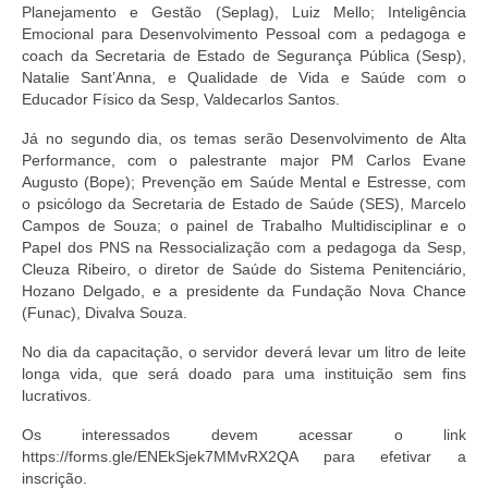
Planejamento e Gestão (Seplag), Luiz Mello; Inteligência
Emocional para Desenvolvimento Pessoal com a pedagoga e
coach da Secretaria de Estado de Segurança Pública (Sesp),
Natalie Sant’Anna, e Qualidade de Vida e Saúde com o
Educador Físico da Sesp, Valdecarlos Santos.
Já no segundo dia, os temas serão Desenvolvimento de Alta
Performance, com o palestrante major PM Carlos Evane
Augusto (Bope); Prevenção em Saúde Mental e Estresse, com
o psicólogo da Secretaria de Estado de Saúde (SES), Marcelo
Campos de Souza; o painel de Trabalho Multidisciplinar e o
Papel dos PNS na Ressocialização com a pedagoga da Sesp,
Cleuza Ribeiro, o diretor de Saúde do Sistema Penitenciário,
Hozano Delgado, e a presidente da Fundação Nova Chance
(Funac), Divalva Souza.
No dia da capacitação, o servidor deverá levar um litro de leite
longa vida, que será doado para uma instituição sem fins
lucrativos.
Os interessados devem acessar o link
https://forms.gle/ENEkSjek7MMvRX2QA para efetivar a
inscrição.