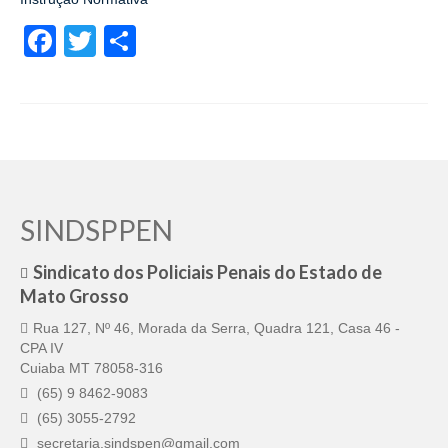
Pautas Nacionais
Facebook
Twitter
Share
Convênios
Fale Conosco
Permutas Disponíveis
Área do Filiado
SINDSPPEN
Regimento interno do Sindsppen
Sindicato dos Policiais Penais do Estado de
Mato Grosso
Rua 127, Nº 46, Morada da Serra, Quadra 121, Casa 46 -
CPA IV
Cuiaba MT 78058-316
(65) 9 8462-9083
(65) 3055-2792
secretaria.sindspen@gmail.com