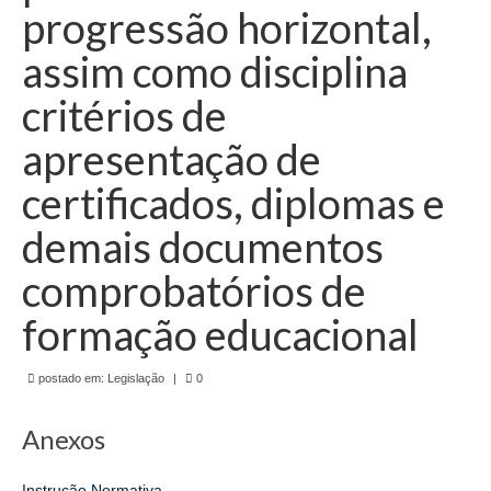
de Mato Grosso
progressão horizontal,
Formulário de Requerimento Padrão Sindsppen
assim como disciplina
Estatuto do Sindsppen
critérios de
apresentação de
Tabela Salarial do Sistema Penitenciário
certificados, diplomas e
Serviços prestados pelo Sindicato dos
Servidores Penitenciários de Mato Grosso
demais documentos
Filie-se
comprobatórios de
Notícias Gerais
formação educacional
Artigos
postado em:
Legislação
|
0
Esportes
Anexos
Nota de Falecimento
Notícias
Instrução Normativa