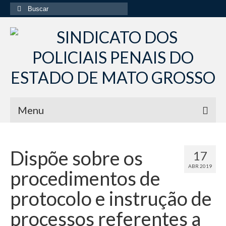
Buscar
por:
Menu
Início
Dispõe sobre os
17
Institucional
ABR 2019
procedimentos de
Diretoria Sindsppen
protocolo e instrução de
Histórico do Sindsppen
processos referentes a
Histórico do Sistema Penitenciário do Estado