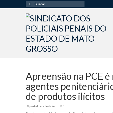
Buscar
por:
Apreensão na PCE é 
agentes penitenciári
de produtos ilícitos
postado em:
Notícias
|
0