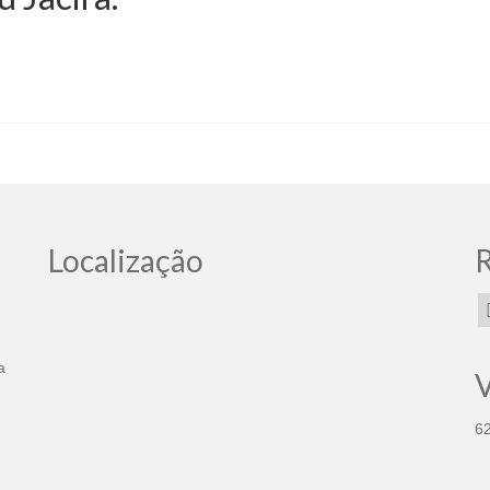
Localização
R
a
V
6