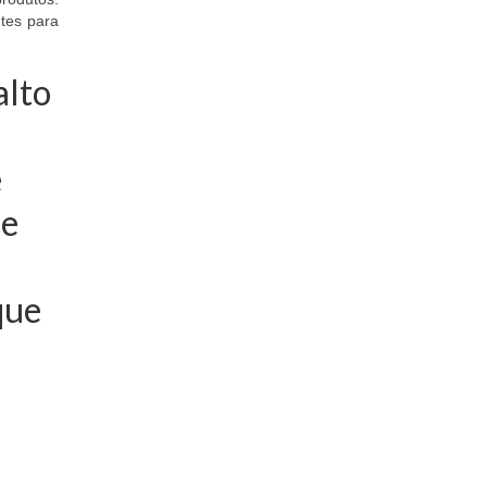
tes para
alto
e
ue
que