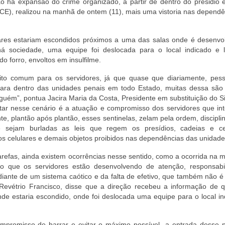
o ha expansão do crime organizado, a partir de dentro do presidio 
(PCE), realizou na manhã de ontem (11), mais uma vistoria nas depend
ulares estariam escondidos próximos a uma das salas onde é desenvo
há sociedade, uma equipe foi deslocada para o local indicado e 
o forro, envoltos em insulfilme.
to comum para os servidores, já que quase que diariamente, pes
para dentro das unidades penais em todo Estado, muitas dessa são 
guém”, pontua Jacira Maria da Costa, Presidente em substituição do 
ltar nesse cenário é a atuação e compromisso dos servidores que in
e, plantão após plantão, esses sentinelas, zelam pela ordem, discipl
e sejam burladas as leis que regem os presídios, cadeias e c
os celulares e demais objetos proibidos nas dependências das unidade
arefas, ainda existem ocorrências nesse sentido, como a ocorrida na
 que os servidores estão desenvolvendo de atenção, responsabi
nte de um sistema caótico e da falta de efetivo, que também não é
Revétrio Francisco, disse que a direção recebeu a informação de q
nde estaria escondido, onde foi deslocada uma equipe para o local i
ompromisso de barrar e evitar o máximo possível a entrada desse p