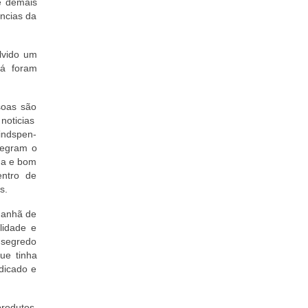
e demais
ências da
lvido um
lá foram
soas são
noticias
Sindspen-
tegram o
ina e bom
entro de
s.
 manhã de
lidade e
 segredo
ue tinha
ndicado e
rodutos.