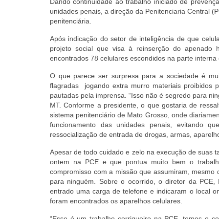
Dando continuidade ao trabalho iniciado de prevençã
unidades penais, a direção da Penitenciaria Central 
penitenciária.
Após indicação do setor de inteligência de que cel
projeto social que visa à reinserção do apenado 
encontrados 78 celulares escondidos na parte interna d
O que parece ser surpresa para a sociedade é mui
flagradas jogando extra murro materiais proibidos 
pautadas pela imprensa. “Isso não é segredo para nin
MT. Conforme a presidente, o que gostaria de ressa
sistema penitenciário de Mato Grosso, onde diariament
funcionamento das unidades penais, evitando qu
ressocialização de entrada de drogas, armas, aparelh
Apesar de todo cuidado e zelo na execução de suas t
ontem na PCE e que pontua muito bem o trabalho
compromisso com a missão que assumiram, mesmo dia
para ninguém. Sobre o ocorrido, o diretor da PCE, 
entrado uma carga de telefone e indicaram o local o
foram encontrados os aparelhos celulares.
“Esse é um trabalho corriqueiro na PCE, temos o c