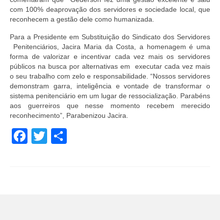
com 100% deaprovação dos servidores e sociedade local, que
Pautas Nacionais
reconhecem a gestão dele como humanizada.
Convênios
Para a Presidente em Substituição do Sindicato dos Servidores
Penitenciários, Jacira Maria da Costa, a homenagem é uma
Fale Conosco
forma de valorizar e incentivar cada vez mais os servidores
públicos na busca por alternativas em executar cada vez mais
Permutas Disponíveis
o seu trabalho com zelo e responsabilidade. “Nossos servidores
demonstram garra, inteligência e vontade de transformar o
Área do Filiado
sistema penitenciário em um lugar de ressocialização. Parabéns
aos guerreiros que nesse momento recebem merecido
reconhecimento”, Parabenizou Jacira.
Regimento interno do Sindsppen
Facebook
Twitter
Share