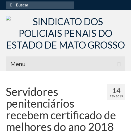
Buscar
por:
Menu
Início
Servidores
14
Institucional
FEV 2019
penitenciários
Diretoria Sindsppen
recebem certificado de
Histórico do Sindsppen
melhores do ano 2018
Histórico do Sistema Penitenciário do Estado