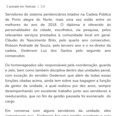
de Mato Grosso
postado em:
Notícias
|
0
Formulário de Requerimento Padrão Sindsppen
Servidores do sistema penitenciários lotados na Cadeia Pública
de Porto alegre do Norte, mais uma vez estão entre os
Estatuto do Sindsppen
melhores do ano de 2018. O diploma é oferecido às
personalidades da cidade, escolhidos, via pesquisa, pelos
Tabela Salarial do Sistema Penitenciário
relevantes serviços prestados à comunidade local em geral.
Cláudio do Nascimento Brito, pelo quarto ano consecutivo,
Serviços prestados pelo Sindicato dos
Robson Andrade de Souza, pelo terceiro ano e o ex-diretor da
Servidores Penitenciários de Mato Grosso
cadeia, Gederson Luz dos Santos pelo segundo ano
consecutivo.
Filie-se
Os homenageados são responsáveis pela coordenação, guarda
e zelo, bem como também disciplina dentro das unidades penal,
Notícias Gerais
com exceção do servidor Gederson que além de todas essas
funções citadas acima, ainda tem sobre sua bagagem a função
Artigos
de gestor da unidade, a qual realizou por dez anos, sempre
desempenhando um excelente trabalho junto aos servidores e
Esportes
reeducandos, que no fim da gestão passada foi exonerado do
cargo.
Nota de Falecimento
Em conversa com alguns servidores da unidade, eles
Notícias
comentaram que Gederson fez uma gestão excelente e saiu