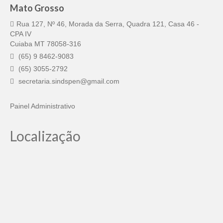
Mato Grosso
Pautas Nacionais
Rua 127, Nº 46, Morada da Serra, Quadra 121, Casa 46 -
CPA IV
Convênios
Cuiaba MT 78058-316
Fale Conosco
(65) 9 8462-9083
(65) 3055-2792
Permutas Disponíveis
secretaria.sindspen@gmail.com
Área do Filiado
Painel Administrativo
Regimento interno do Sindsppen
Localização