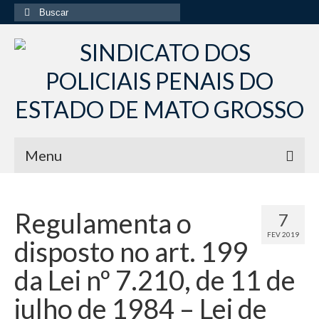
Buscar
por:
Menu
Início
Regulamenta o
7
Institucional
FEV 2019
disposto no art. 199
Diretoria Sindsppen
da Lei nº 7.210, de 11 de
Histórico do Sindsppen
julho de 1984 – Lei de
Histórico do Sistema Penitenciário do Estado