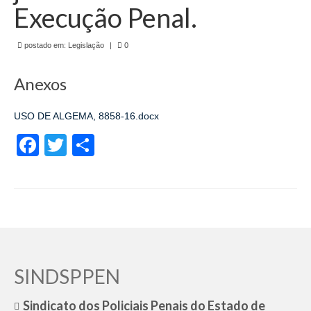
de Mato Grosso
Execução Penal.
Formulário de Requerimento Padrão Sindsppen
postado em:
Legislação
|
0
Estatuto do Sindsppen
Anexos
Tabela Salarial do Sistema Penitenciário
USO DE ALGEMA, 8858-16.docx
Serviços prestados pelo Sindicato dos
Servidores Penitenciários de Mato Grosso
Facebook
Twitter
Share
Filie-se
Notícias Gerais
Artigos
Esportes
SINDSPPEN
Nota de Falecimento
Sindicato dos Policiais Penais do Estado de
Notícias