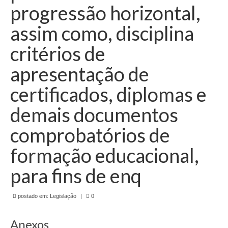
de Mato Grosso
progressão horizontal,
Formulário de Requerimento Padrão Sindsppen
assim como, disciplina
Estatuto do Sindsppen
critérios de
apresentação de
Tabela Salarial do Sistema Penitenciário
certificados, diplomas e
Serviços prestados pelo Sindicato dos
Servidores Penitenciários de Mato Grosso
demais documentos
Filie-se
comprobatórios de
Notícias Gerais
formação educacional,
Artigos
para fins de enq
Esportes
postado em:
Legislação
|
0
Nota de Falecimento
Anexos
Notícias