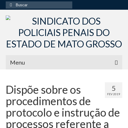
Buscar
por:
Menu
Início
Dispõe sobre os
5
Institucional
FEV 2019
procedimentos de
Diretoria Sindsppen
protocolo e instrução de
Histórico do Sindsppen
processos referente a
Histórico do Sistema Penitenciário do Estado