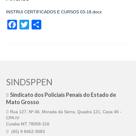
Pautas Nacionais
INSTRUI CERTIFICADOS E CURSOS 03-18.docx
Convênios
Facebook
Twitter
Share
Fale Conosco
Permutas Disponíveis
Área do Filiado
Regimento interno do Sindsppen
SINDSPPEN
Sindicato dos Policiais Penais do Estado de
Mato Grosso
Rua 127, Nº 46, Morada da Serra, Quadra 121, Casa 46 -
CPA IV
Cuiaba MT 78058-316
(65) 9 8462-9083