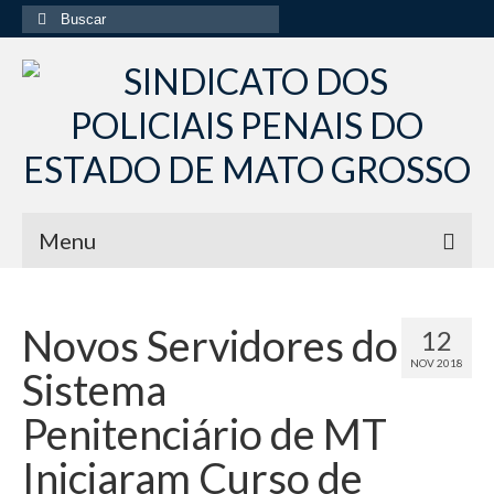
Buscar
por:
Menu
Início
Novos Servidores do
12
Institucional
NOV 2018
Sistema
Diretoria Sindsppen
Penitenciário de MT
Histórico do Sindsppen
Iniciaram Curso de
Histórico do Sistema Penitenciário do Estado