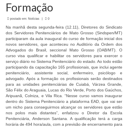
de Mato Grosso
Formação
Formulário de Requerimento Padrão Sindsppen
postado em:
Notícias
|
0
Estatuto do Sindsppen
Na manhã desta segunda-feira (12.11), Diretores do Sindicato
dos Servidores Penitenciários de Mato Grosso (Sindspen/MT)
Tabela Salarial do Sistema Penitenciário
participaram da aula inaugural do curso de formação inicial dos
novos servidores, que aconteceu no Auditório da Ordem dos
Serviços prestados pelo Sindicato dos
Advogados do Brasil, seccional Mato Grosso (OAB/MT). O
Servidores Penitenciários de Mato Grosso
curso visa qualificar e habilitar os servidores para exercer o
serviço diário no Sistema Penitenciário do estado. Ao todo estão
Filie-se
participando da capacitação 165 profissionais, que inclui agente
penitenciário, assistente social, enfermeiro, psicólogo e
Notícias Gerais
advogado. Após a formação os profissionais serão destinados
para as unidades penitenciárias de Cuiabá, Várzea Grande,
Artigos
São Félix do Araguaia, Lucas do Rio Verde, Porto dos Gaúchos,
Aripuanã, Colniza, e Vila Rica. “Nesse curso vamos inaugurar
dentro do Sistema Penitenciário a plataforma EAD, que vai ser
Esportes
um nicho para conseguirmos alcançar os servidores que estão
nos polos mais distantes”, enfatizou o Diretor da Escola
Nota de Falecimento
Penitenciária, Anderson Santana. A qualificação terá a carga
horária de 494 hora/aula, com a previsão de encerramento para
Notícias