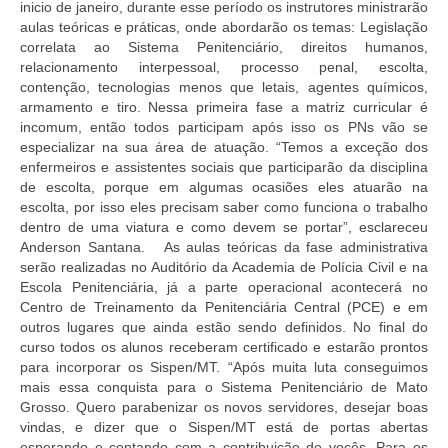
inicio de janeiro, durante esse período os instrutores ministrarão
aulas teóricas e práticas, onde abordarão os temas: Legislação
Pautas Nacionais
correlata ao Sistema Penitenciário, direitos humanos,
relacionamento interpessoal, processo penal, escolta,
Convênios
contenção, tecnologias menos que letais, agentes químicos,
armamento e tiro. Nessa primeira fase a matriz curricular é
Fale Conosco
incomum, então todos participam após isso os PNs vão se
especializar na sua área de atuação. “Temos a exceção dos
Permutas Disponíveis
enfermeiros e assistentes sociais que participarão da disciplina
de escolta, porque em algumas ocasiões eles atuarão na
Área do Filiado
escolta, por isso eles precisam saber como funciona o trabalho
dentro de uma viatura e como devem se portar”, esclareceu
Regimento interno do Sindsppen
Anderson Santana. As aulas teóricas da fase administrativa
serão realizadas no Auditório da Academia de Polícia Civil e na
Escola Penitenciária, já a parte operacional acontecerá no
Centro de Treinamento da Penitenciária Central (PCE) e em
outros lugares que ainda estão sendo definidos. No final do
curso todos os alunos receberam certificado e estarão prontos
para incorporar os Sispen/MT. “Após muita luta conseguimos
mais essa conquista para o Sistema Penitenciário de Mato
Grosso. Quero parabenizar os novos servidores, desejar boas
vindas, e dizer que o Sispen/MT está de portas abertas
esperando e contando com a contribuição de vocês. Para os