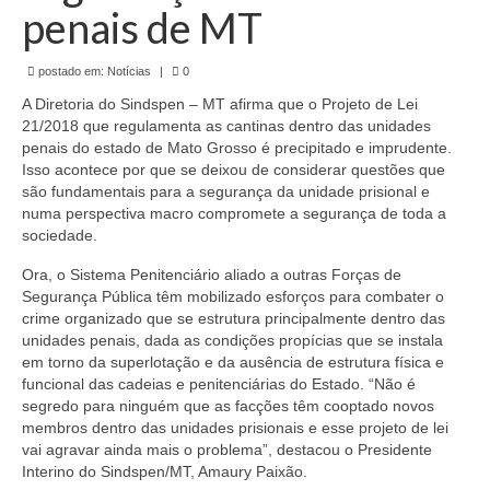
de Mato Grosso
penais de MT
Formulário de Requerimento Padrão Sindsppen
postado em:
Notícias
|
0
Estatuto do Sindsppen
A Diretoria do Sindspen – MT afirma que o Projeto de Lei
21/2018 que regulamenta as cantinas dentro das unidades
Tabela Salarial do Sistema Penitenciário
penais do estado de Mato Grosso é precipitado e imprudente.
Isso acontece por que se deixou de considerar questões que
Serviços prestados pelo Sindicato dos
são fundamentais para a segurança da unidade prisional e
Servidores Penitenciários de Mato Grosso
numa perspectiva macro compromete a segurança de toda a
sociedade.
Filie-se
Ora, o Sistema Penitenciário aliado a outras Forças de
Segurança Pública têm mobilizado esforços para combater o
Notícias Gerais
crime organizado que se estrutura principalmente dentro das
unidades penais, dada as condições propícias que se instala
Artigos
em torno da superlotação e da ausência de estrutura física e
funcional das cadeias e penitenciárias do Estado. “Não é
Esportes
segredo para ninguém que as facções têm cooptado novos
membros dentro das unidades prisionais e esse projeto de lei
Nota de Falecimento
vai agravar ainda mais o problema”, destacou o Presidente
Interino do Sindspen/MT, Amaury Paixão.
Notícias