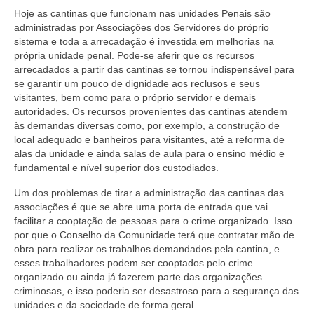
Hoje as cantinas que funcionam nas unidades Penais são
Pautas Nacionais
administradas por Associações dos Servidores do próprio
sistema e toda a arrecadação é investida em melhorias na
Convênios
própria unidade penal. Pode-se aferir que os recursos
arrecadados a partir das cantinas se tornou indispensável para
Fale Conosco
se garantir um pouco de dignidade aos reclusos e seus
visitantes, bem como para o próprio servidor e demais
Permutas Disponíveis
autoridades. Os recursos provenientes das cantinas atendem
às demandas diversas como, por exemplo, a construção de
Área do Filiado
local adequado e banheiros para visitantes, até a reforma de
alas da unidade e ainda salas de aula para o ensino médio e
Regimento interno do Sindsppen
fundamental e nível superior dos custodiados.
Um dos problemas de tirar a administração das cantinas das
associações é que se abre uma porta de entrada que vai
facilitar a cooptação de pessoas para o crime organizado. Isso
por que o Conselho da Comunidade terá que contratar mão de
obra para realizar os trabalhos demandados pela cantina, e
esses trabalhadores podem ser cooptados pelo crime
organizado ou ainda já fazerem parte das organizações
criminosas, e isso poderia ser desastroso para a segurança das
unidades e da sociedade de forma geral.