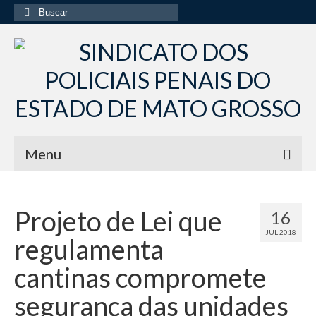
Buscar
por:
Menu
Início
Projeto de Lei que
16
Institucional
JUL 2018
regulamenta
Diretoria Sindsppen
cantinas compromete
Histórico do Sindsppen
segurança das unidades
Histórico do Sistema Penitenciário do Estado