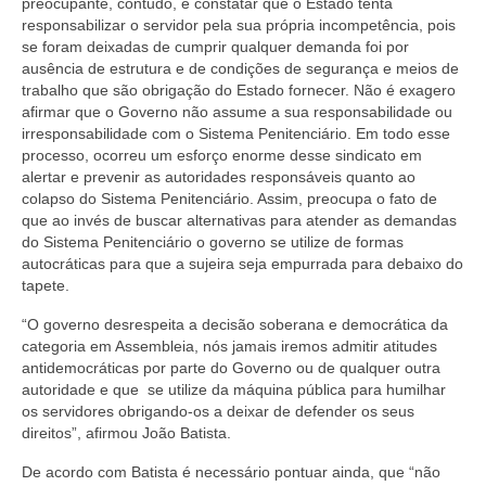
preocupante, contudo, é constatar que o Estado tenta
responsabilizar o servidor pela sua própria incompetência, pois
Pautas Nacionais
se foram deixadas de cumprir qualquer demanda foi por
ausência de estrutura e de condições de segurança e meios de
Convênios
trabalho que são obrigação do Estado fornecer. Não é exagero
afirmar que o Governo não assume a sua responsabilidade ou
Fale Conosco
irresponsabilidade com o Sistema Penitenciário. Em todo esse
processo, ocorreu um esforço enorme desse sindicato em
Permutas Disponíveis
alertar e prevenir as autoridades responsáveis quanto ao
colapso do Sistema Penitenciário. Assim, preocupa o fato de
Área do Filiado
que ao invés de buscar alternativas para atender as demandas
do Sistema Penitenciário o governo se utilize de formas
Regimento interno do Sindsppen
autocráticas para que a sujeira seja empurrada para debaixo do
tapete.
“O governo desrespeita a decisão soberana e democrática da
categoria em Assembleia, nós jamais iremos admitir atitudes
antidemocráticas por parte do Governo ou de qualquer outra
autoridade e que se utilize da máquina pública para humilhar
os servidores obrigando-os a deixar de defender os seus
direitos”, afirmou João Batista.
De acordo com Batista é necessário pontuar ainda, que “não