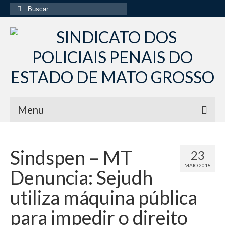
Buscar
por:
Menu
Início
Sindspen – MT
23
Institucional
MAIO 2018
Denuncia: Sejudh
Diretoria Sindsppen
utiliza máquina pública
Histórico do Sindsppen
para impedir o direito
Histórico do Sistema Penitenciário do Estado