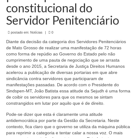
de Mato Grosso
constitucional do
Formulário de Requerimento Padrão Sindsppen
Servidor Penitenciário
Estatuto do Sindsppen
postado em:
Notícias
|
0
Tabela Salarial do Sistema Penitenciário
Diante da decisão da categoria dos Servidores Penitenciários
de Mato Grosso de realizar uma manifestação de 72 horas
Serviços prestados pelo Sindicato dos
como forma de repúdio ao Governo do Estado pelo não
Servidores Penitenciários de Mato Grosso
cumprimento de uma pauta de negociação que se arrasta
desde o ano 2015, a Secretaria de Justiça Direitos Humanos
Filie-se
acelerou a publicação de diversas portarias em que abre
sindicância contra servidores que participaram de
Notícias Gerais
manifestações passadas. De acordo com o Presidente do
Sindspen-MT, João Batista essa atitude da Sejudh é uma forma
Artigos
de coibir os servidores para que os mesmos se sintam
constrangidos em lutar por aquilo que é de direito.
Esportes
Pode-se dizer que esta é claramente uma atitude
antidemocrática por parte da Gestão da Secretaria. Neste
Nota de Falecimento
contexto, fica claro que o governo se utiliza da máquina pública
para reprimir a categoria e tentar calar a nossa voz. O mais
Notícias