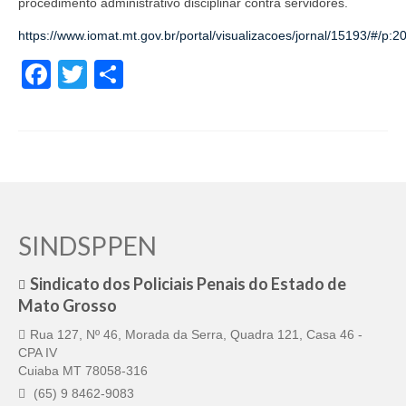
procedimento administrativo disciplinar contra servidores.
https://www.iomat.mt.gov.br/portal/visualizacoes/jornal/15193/#/p:2
Facebook
Twitter
Share
SINDSPPEN
Sindicato dos Policiais Penais do Estado de
Mato Grosso
Rua 127, Nº 46, Morada da Serra, Quadra 121, Casa 46 -
CPA IV
Cuiaba MT 78058-316
(65) 9 8462-9083