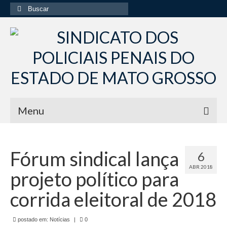
Buscar
por:
Menu
Início
Fórum sindical lança
6
Institucional
ABR 2018
projeto político para
Diretoria Sindsppen
corrida eleitoral de 2018
Histórico do Sindsppen
postado em:
Histórico do Sistema Penitenciário do Estado
Notícias
|
0