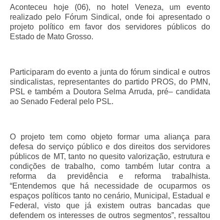
de Mato Grosso
Aconteceu hoje (06), no hotel Veneza, um evento
realizado pelo Fórum Sindical, onde foi apresentado o
Formulário de Requerimento Padrão Sindsppen
projeto político em favor dos servidores públicos do
Estado de Mato Grosso.
Estatuto do Sindsppen
Tabela Salarial do Sistema Penitenciário
Participaram do evento a junta do fórum sindical e outros
sindicalistas, representantes do partido PROS, do PMN,
Serviços prestados pelo Sindicato dos
PSL e também a Doutora Selma Arruda, pré– candidata
Servidores Penitenciários de Mato Grosso
ao Senado Federal pelo PSL.
Filie-se
Notícias Gerais
O projeto tem como objeto formar uma aliança para
defesa do serviço público e dos direitos dos servidores
Artigos
públicos de MT, tanto no quesito valorização, estrutura e
condições de trabalho, como também lutar contra a
Esportes
reforma da previdência e reforma trabalhista.
“Entendemos que há necessidade de ocuparmos os
Nota de Falecimento
espaços políticos tanto no cenário, Municipal, Estadual e
Federal, visto que já existem outras bancadas que
Notícias
defendem os interesses de outros segmentos”, ressaltou