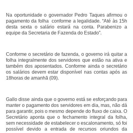
Pautas Nacionais
Na oportunidade o governador Pedro Taques afirmou o
pagamento da folha conforme a legalidade. “Até às 15h
Convênios
desta sexta o salário estará na conta. Parabenizo a
equipe da Secretaria de Fazenda do Estado”.
Fale Conosco
Permutas Disponíveis
Conforme o secretário de fazenda, o governo irá quitar a
Área do Filiado
folha integralmente dos servidores que estão na ativa e
também dos aposentados. Conforme ainda o secretário
Regimento interno do Sindsppen
os salários devem estar disponível nas contas após as
18horas de amanhã (09).
Gallo disse ainda que o governo está se esforçando para
manter o pagamento dos servidores em dia, mas, não dá
para garantir, pois o mesmo depende do fluxo de caixa. O
Secretário aponta que o fechamento integral da folha,
sem necessidade de estabelecer o escalonamento, só foi
possível devido a entrada de recursos oriundos da