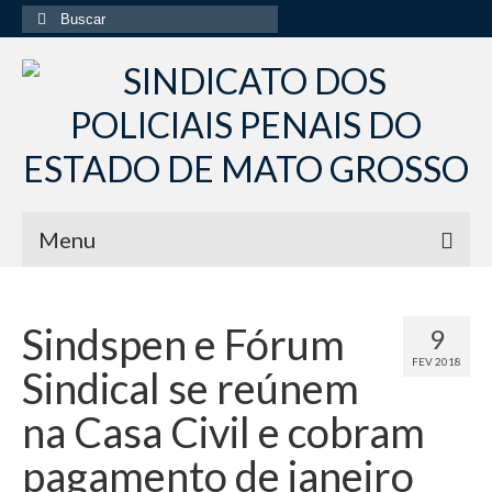
Buscar
por:
Menu
Início
Sindspen e Fórum
9
Institucional
FEV 2018
Sindical se reúnem
Diretoria Sindsppen
na Casa Civil e cobram
Histórico do Sindsppen
pagamento de janeiro
Histórico do Sistema Penitenciário do Estado