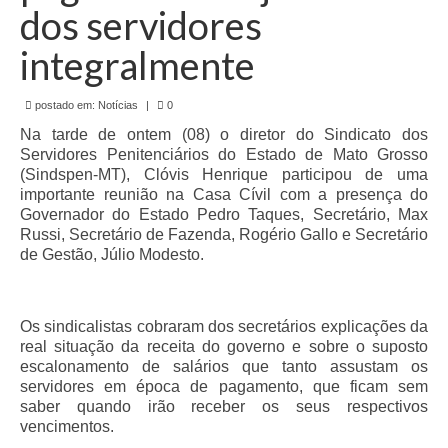
de Mato Grosso
dos servidores
Formulário de Requerimento Padrão Sindsppen
integralmente
Estatuto do Sindsppen
postado em:
Notícias
|
0
Tabela Salarial do Sistema Penitenciário
Na tarde de ontem (08) o diretor do Sindicato dos
Servidores Penitenciários do Estado de Mato Grosso
Serviços prestados pelo Sindicato dos
(Sindspen-MT), Clóvis Henrique participou de uma
Servidores Penitenciários de Mato Grosso
importante reunião na Casa Cívil com a presença do
Governador do Estado Pedro Taques, Secretário, Max
Filie-se
Russi, Secretário de Fazenda, Rogério Gallo e Secretário
de Gestão, Júlio Modesto.
Notícias Gerais
Artigos
Os sindicalistas cobraram dos secretários explicações da
real situação da receita do governo e sobre o suposto
Esportes
escalonamento de salários que tanto assustam os
servidores em época de pagamento, que ficam sem
Nota de Falecimento
saber quando irão receber os seus respectivos
vencimentos.
Notícias