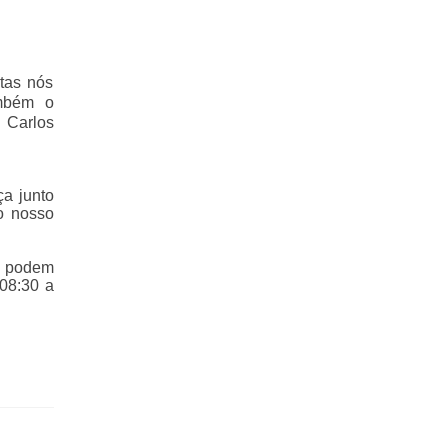
tas nós
ambém o
 Carlos
ça junto
do nosso
es podem
 08:30 a