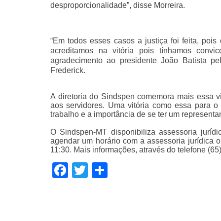
desproporcionalidade”, disse Morreira.
“Em todos esses casos a justiça foi feita, p
acreditamos na vitória pois tínhamos convi
agradecimento ao presidente João Batista pel
Frederick.
A diretoria do Sindspen comemora mais essa vit
aos servidores. Uma vitória como essa para o 
trabalho e a importância de se ter um represent
O Sindspen-MT disponibiliza assessoria jurídi
agendar um horário com a assessoria jurídica o
11:30. Mais informações, através do telefone (6
Facebook
Twitter
Share