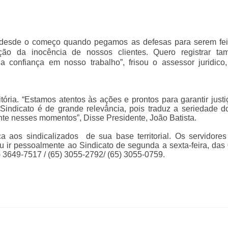
ois desde o começo quando pegamos as defesas para serem fei
cção da inocência de nossos clientes. Quero registrar t
a confiança em nosso trabalho”, frisou o assessor juridico,
ória. “Estamos atentos às ações e prontos para garantir justi
Sindicato é de grande relevância, pois traduz a seriedade 
ante nesses momentos”, Disse Presidente, João Batista.
ca aos sindicalizados de sua base territorial. Os servidor
u ir pessoalmente ao Sindicato de segunda a sexta-feira, das
5) 3649-7517 / (65) 3055-2792/ (65) 3055-0759.