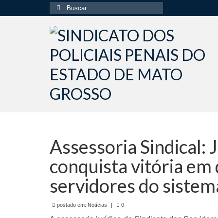
Buscar
por:
Assessoria Sindical:
conquista vitória em 
servidores do sistem
postado em:
Notícias
|
0