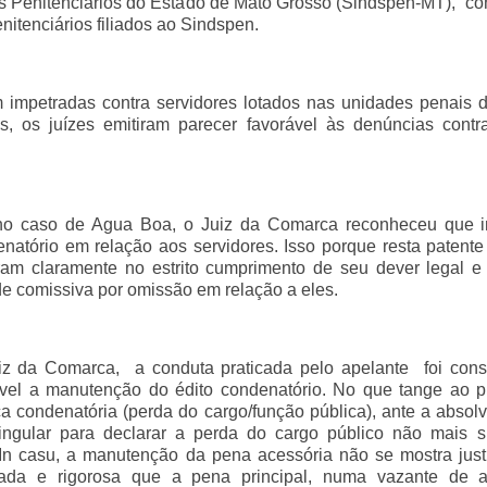
res Penitenciários do Estado de Mato Grosso (Sindspen-MT), c
nitenciários filiados ao Sindspen.
m impetradas contra servidores lotados nas unidades penais
 os juízes emitiram parecer favorável às denúncias contr
 no caso de Agua Boa, o Juiz da Comarca reconheceu que in
natório em relação aos servidores. Isso porque resta patent
ram claramente no estrito cumprimento de seu dever legal e
de comissiva por omissão em relação a eles.
iz da Comarca, a conduta praticada pelo apelante foi cons
iável a manutenção do édito condenatório. No que tange ao p
a condenatória (perda do cargo/função pública), ante a absol
singular para declarar a perda do cargo público não mais su
. In casu, a manutenção da pena acessória não se mostra justi
da e rigorosa que a pena principal, numa vazante de a