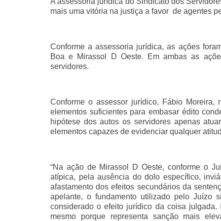
A assessoria jurídica do Sindicato dos Servido
mais uma vitória na justiça a favor de agentes pe
Conforme a assessoria jurídica, as ações fora
Boa e Mirassol D Oeste. Em ambas as ações,
servidores.
Conforme o assessor jurídico, Fábio Moreira,
elementos suficientes para embasar édito conde
hipótese dos autos os servidores apenas atua
elementos capazes de evidenciar qualquer atitu
“Na ação de Mirassol D Oeste, conforme o Ju
atípica, pela ausência do dolo específico, inv
afastamento dos efeitos secundários da sentenç
apelante, o fundamento utilizado pelo Juízo 
considerado o efeito jurídico da coisa julgada
mesmo porque representa sanção mais eleva