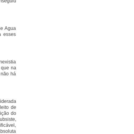
onseguiu
 de Agua
a esses
existia
e que na
 não há
iderada
leito de
vição do
bsiste,
ficável,
bsoluta