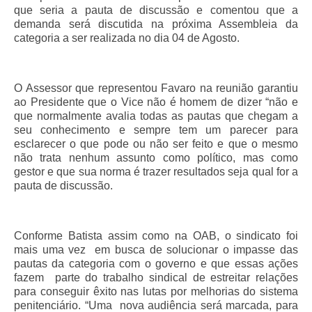
que seria a pauta de discussão e comentou que a
Pautas Nacionais
demanda será discutida na próxima Assembleia da
categoria a ser realizada no dia 04 de Agosto.
Convênios
Fale Conosco
O Assessor que representou Favaro na reunião garantiu
ao Presidente que o Vice não é homem de dizer “não e
Permutas Disponíveis
que normalmente avalia todas as pautas que chegam a
seu conhecimento e sempre tem um parecer para
Área do Filiado
esclarecer o que pode ou não ser feito e que o mesmo
não trata nenhum assunto como político, mas como
Regimento interno do Sindsppen
gestor e que sua norma é trazer resultados seja qual for a
pauta de discussão.
Conforme Batista assim como na OAB, o sindicato foi
mais uma vez em busca de solucionar o impasse das
pautas da categoria com o governo e que essas ações
fazem parte do trabalho sindical de estreitar relações
para conseguir êxito nas lutas por melhorias do sistema
penitenciário. “Uma nova audiência será marcada, para