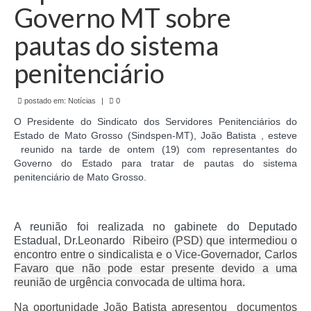
de Mato Grosso
Governo MT sobre
Formulário de Requerimento Padrão Sindsppen
pautas do sistema
Estatuto do Sindsppen
penitenciário
Tabela Salarial do Sistema Penitenciário
postado em:
Notícias
|
0
Serviços prestados pelo Sindicato dos
O Presidente do Sindicato dos Servidores Penitenciários do
Servidores Penitenciários de Mato Grosso
Estado de Mato Grosso (Sindspen-MT), João Batista , esteve
reunido na tarde de ontem (19) com representantes do
Filie-se
Governo do Estado para tratar de pautas do sistema
penitenciário de Mato Grosso.
Notícias Gerais
Artigos
A reunião foi realizada no gabinete do Deputado
Estadual, Dr.Leonardo
Ribeiro (PSD) que intermediou o
Esportes
encontro entre o sindicalista e o Vice-Governador, Carlos
Favaro que não pode estar presente devido a uma
Nota de Falecimento
reunião de urgência convocada de ultima hora.
Notícias
Na oportunidade João Batista apresentou documentos