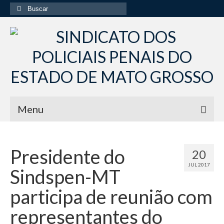
Buscar
por:
Menu
Início
Presidente do
20
Institucional
JUL 2017
Sindspen-MT
Diretoria Sindsppen
participa de reunião com
Histórico do Sindsppen
representantes do
Histórico do Sistema Penitenciário do Estado