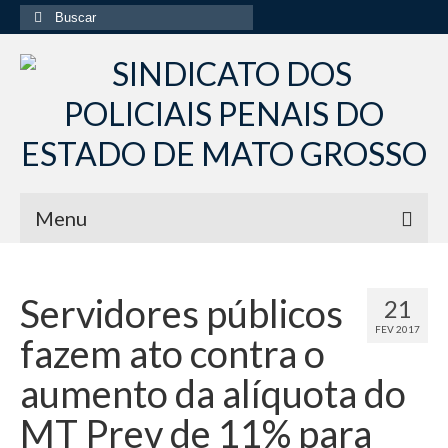
Buscar
por:
Menu
Início
Servidores públicos
21
Institucional
FEV 2017
fazem ato contra o
Diretoria Sindsppen
aumento da alíquota do
Histórico do Sindsppen
MT Prev de 11% para
Histórico do Sistema Penitenciário do Estado