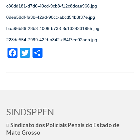
c86dd181-d7d6-40cd-9cb8-f12c8dcae966.jpg
09ee58df-fa3b-42ad-90cc-abcd54b3f37e.jpg
baa96b86-28b3-4006-b733-8c1334331955.jpg
228de554-7999-42fd-a342-d84f7ee02aeb.jpg
Facebook
Twitter
Share
SINDSPPEN
Sindicato dos Policiais Penais do Estado de
Mato Grosso