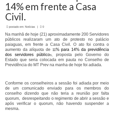
de Mato Grosso
14% em frente a Casa
Formulário de Requerimento Padrão Sindsppen
Civil.
Estatuto do Sindsppen
postado em:
Notícias
|
0
Tabela Salarial do Sistema Penitenciário
Na manhã de hoje (21) aproximadamente 200 Servidores
públicos realizaram um ato de protesto no palácio
Serviços prestados pelo Sindicato dos
paiaguas, em frente a Casa Civil. O ato foi contra o
Servidores Penitenciários de Mato Grosso
aumento da alíquota de
% para 14% da previdência
11
dos servidores público
proposta pelo Governo do
s
,
Filie-se
Estado que seria colocada em pauta no Conselho de
Previdência do MT Prev na manha de hoje foi adiada.
Notícias Gerais
Artigos
Conforme os conselheiros a sessão foi adiada por meio
de um comunicado enviado para os membros do
Esportes
conselho dizendo que não teria a reunião por falta
quorum, desrespeitando o regimento de abrir a sessão e
Nota de Falecimento
após verificar o quorum, não havendo suspender a
mesma.
Notícias