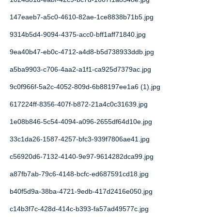
147eaeb7-a5c0-4610-82ae-1ce8838b71b5.jpg
9314b5d4-9094-4375-acc0-bff1aff71840.jpg
9ea40b47-eb0c-4712-a4d8-b5d738933ddb.jpg
a5ba9903-c706-4aa2-a1f1-ca925d7379ac.jpg
9c0f966f-5a2c-4052-809d-6b88197ee1a6 (1).jpg
617224ff-8356-407f-b872-21a4c0c31639.jpg
1e08b846-5c54-4094-a096-2655df64d10e.jpg
33c1da26-1587-4257-bfc3-939f7806ae41.jpg
c56920d6-7132-4140-9e97-9614282dca99.jpg
a87fb7ab-79c6-4148-bcfc-ed687591cd18.jpg
b40f5d9a-38ba-4721-9edb-417d2416e050.jpg
c14b3f7c-428d-414c-b393-fa57ad49577c.jpg