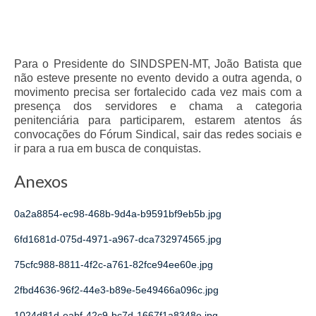
Para o Presidente do SINDSPEN-MT, João Batista que
não esteve presente no evento devido a outra agenda, o
movimento precisa ser fortalecido cada vez mais com a
presença dos servidores e chama a categoria
penitenciária para participarem, estarem atentos ás
convocações do Fórum Sindical, sair das redes sociais e
ir para a rua em busca de conquistas.
Anexos
0a2a8854-ec98-468b-9d4a-b9591bf9eb5b.jpg
6fd1681d-075d-4971-a967-dca732974565.jpg
75cfc988-8811-4f2c-a761-82fce94ee60e.jpg
2fbd4636-96f2-44e3-b89e-5e49466a096c.jpg
1024d81d-eabf-42c9-bc7d-1667f1a8348e.jpg