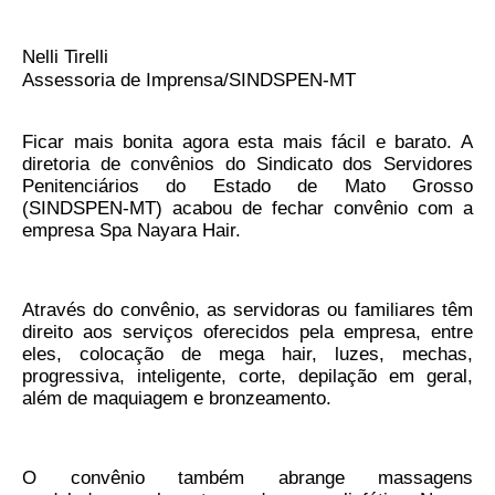
de Mato Grosso
Formulário de Requerimento Padrão Sindsppen
Nelli Tirelli
Assessoria de Imprensa/SINDSPEN-MT
Estatuto do Sindsppen
Ficar mais bonita agora esta mais fácil e barato. A
Tabela Salarial do Sistema Penitenciário
diretoria de convênios do Sindicato dos Servidores
Penitenciários do Estado de Mato Grosso
Serviços prestados pelo Sindicato dos
(SINDSPEN-MT) acabou de fechar convênio com a
Servidores Penitenciários de Mato Grosso
empresa Spa Nayara Hair.
Filie-se
Notícias Gerais
Através do convênio, as servidoras ou familiares têm
direito aos serviços oferecidos pela empresa, entre
Artigos
eles, colocação de mega hair, luzes, mechas,
progressiva, inteligente, corte, depilação em geral,
Esportes
além de maquiagem e bronzeamento.
Nota de Falecimento
O convênio também abrange massagens
Notícias