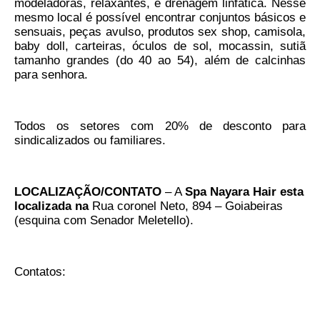
modeladoras, relaxantes, e drenagem linfática. Nesse
mesmo local é possível encontrar conjuntos básicos e
Pautas Nacionais
sensuais, peças avulso, produtos sex shop, camisola,
baby doll, carteiras, óculos de sol, mocassin, sutiã
Convênios
tamanho grandes (do 40 ao 54), além de calcinhas
para senhora.
Fale Conosco
Permutas Disponíveis
Todos os setores com 20% de desconto para
sindicalizados ou familiares.
Área do Filiado
Regimento interno do Sindsppen
LOCALIZAÇÃO/CONTATO
– A
Spa Nayara Hair esta
localizada na
Rua coronel Neto, 894 – Goiabeiras
(esquina com Senador Meletello).
Contatos: