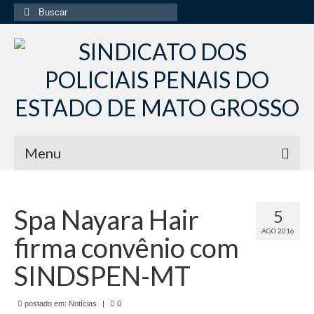
Buscar
por:
Menu
Início
Spa Nayara Hair
5
Institucional
AGO 2016
firma convênio com
Diretoria Sindsppen
SINDSPEN-MT
Histórico do Sindsppen
postado em:
Histórico do Sistema Penitenciário do Estado
Notícias
|
0