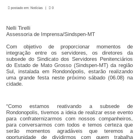
de Mato Grosso
postado em:
Notícias
|
0
Formulário de Requerimento Padrão Sindsppen
Nelli Tirelli
Estatuto do Sindsppen
Assessoria de Imprensa/Sindspen-MT
Tabela Salarial do Sistema Penitenciário
Com objetivo de proporcionar momentos de
integração entre os servidores, os diretores da
Serviços prestados pelo Sindicato dos
subsede do Sindicato dos Servidores Penitenciários
Servidores Penitenciários de Mato Grosso
do Estado de Mato Grosso (Sindspen-MT) da região
Sul, instalada em Rondonópolis, estarão realizando
Filie-se
uma grande festa neste próximo sábado (06.08) na
cidade.
Notícias Gerais
Artigos
“Como estamos reativando a subsede de
Esportes
Rondonopolis, tivemos a ideia de realizar esse evento
para confraternizarmos com nossos companheiros,
Nota de Falecimento
para conversarmos com todos e temos certeza que
serão momentos agradáveis que teremos a
Notícias
oportunidade de dividirmos com quem trabalha