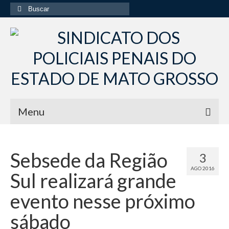
Buscar
por:
Menu
Início
Sebsede da Região
3
Institucional
AGO 2016
Sul realizará grande
Diretoria Sindsppen
evento nesse próximo
Histórico do Sindsppen
sábado
Histórico do Sistema Penitenciário do Estado