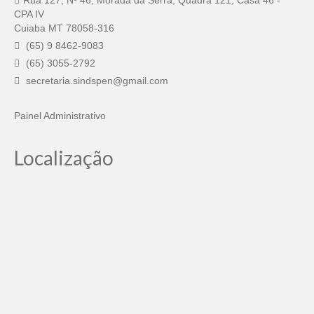
Rua 127, Nº 46, Morada da Serra, Quadra 121, Casa 46 -
CPA IV
Cuiaba MT 78058-316
(65) 9 8462-9083
(65) 3055-2792
secretaria.sindspen@gmail.com
Painel Administrativo
Localização