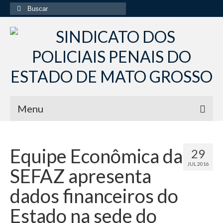
Buscar
por:
Menu
Início
Equipe Econômica da
29
Institucional
JUL 2016
SEFAZ apresenta
Diretoria Sindsppen
dados financeiros do
Histórico do Sindsppen
Estado na sede do
Histórico do Sistema Penitenciário do Estado