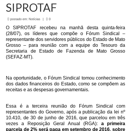
de Mato Grosso
SIPROTAF
Formulário de Requerimento Padrão Sindsppen
postado em:
Notícias
|
0
Estatuto do Sindsppen
O SIPROTAF recebeu na manhã desta quinta-feira
(28/07), os líderes que compõe o Fórum Sindical –
Tabela Salarial do Sistema Penitenciário
representante dos servidores públicos do Estado de Mato
Grosso – para reunião com a equipe do Tesouro da
Serviços prestados pelo Sindicato dos
Secretaria de Estado de Fazenda de Mato Grosso
Servidores Penitenciários de Mato Grosso
(SEFAZ-MT).
Filie-se
Na oportunidade, o Fórum Sindical tomou conhecimento
Notícias Gerais
dos dados financeiros do Estado, como se compõem as
receitas e as despesas governamentais.
Artigos
Esportes
Essa é a terceira reunião do Fórum Sindical com
representantes do Governo, após a publicação da lei nº
Nota de Falecimento
10.410, de 30 de junho de 2016, que parcelou em três
vezes a Reposição Geral Anual (RGA):
a primeira
Notícias
parcela de 2% será paga em setembro de 2016, sobre