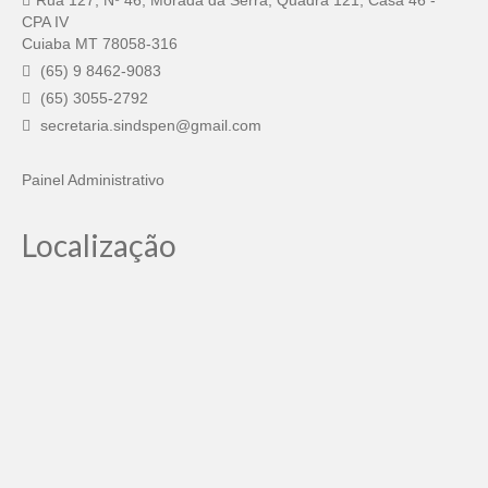
Rua 127, Nº 46, Morada da Serra, Quadra 121, Casa 46 -
CPA IV
Cuiaba MT 78058-316
(65) 9 8462-9083
(65) 3055-2792
secretaria.sindspen@gmail.com
Painel Administrativo
Localização