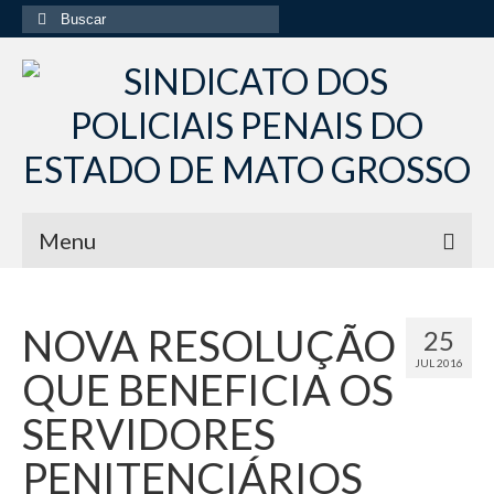
Buscar
por:
Menu
Início
NOVA RESOLUÇÃO
25
Institucional
JUL 2016
QUE BENEFICIA OS
Diretoria Sindsppen
SERVIDORES
Histórico do Sindsppen
PENITENCIÁRIOS
Histórico do Sistema Penitenciário do Estado