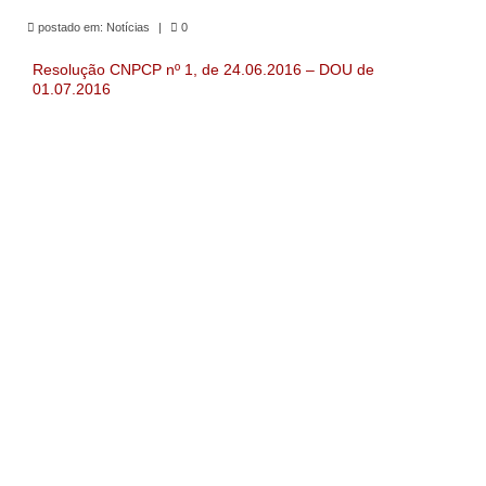
de Mato Grosso
postado em:
Notícias
|
0
Formulário de Requerimento Padrão Sindsppen
Resolução CNPCP nº 1, de 24.06.2016 – DOU de
01.07.2016
Estatuto do Sindsppen
Tabela Salarial do Sistema Penitenciário
Serviços prestados pelo Sindicato dos
Servidores Penitenciários de Mato Grosso
Filie-se
Notícias Gerais
Artigos
Esportes
Nota de Falecimento
Notícias