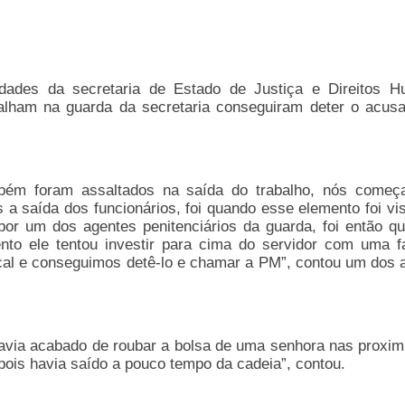
idades da secretaria de Estado de Justiça e Direitos 
abalham na guarda da secretaria conseguiram deter o acus
mbém foram assaltados na saída do trabalho, nós come
s a saída dos funcionários, foi quando esse elemento foi vi
or um dos agentes penitenciários da guarda, foi então qu
o ele tentou investir para cima do servidor com uma fa
al e conseguimos detê-lo e chamar a PM”, contou um dos 
avia acabado de roubar a bolsa de uma senhora nas proxim
 pois havia saído a pouco tempo da cadeia”, contou.