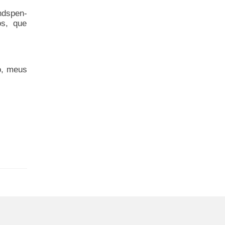
ndspen-
os, que
o, meus