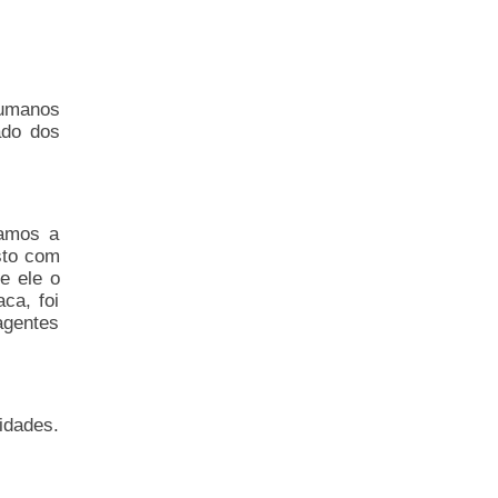
Humanos
ado dos
çamos a
sto com
e ele o
ca, foi
agentes
idades.