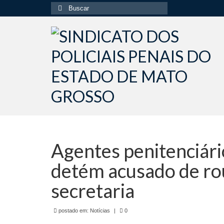
Buscar
por:
Agentes penitenciári
detém acusado de ro
secretaria
postado em:
Notícias
|
0