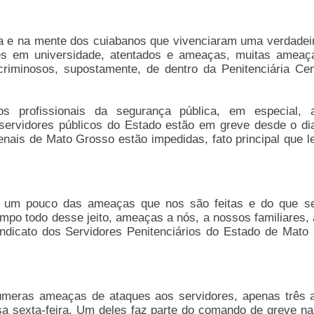
ória e na mente dos cuiabanos que vivenciaram uma verdadei
ões em universidade, atentados e ameaças, muitas amea
riminosos, supostamente, de dentro da Penitenciária Cen
s profissionais da segurança pública, em especial, 
 servidores públicos do Estado estão em greve desde o di
enais de Mato Grosso estão impedidas, fato principal que l
.
s um pouco das ameaças que nos são feitas e do que s
mpo todo desse jeito, ameaças a nós, a nossos familiares, 
indicato dos Servidores Penitenciários do Estado de Mato
úmeras ameaças de ataques aos servidores, apenas três 
sa sexta-feira. Um deles faz parte do comando de greve na 