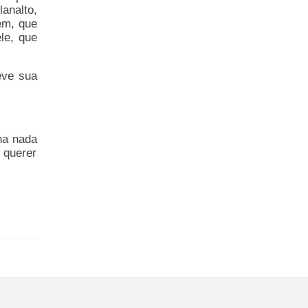
analto,
em, que
le, que
eve sua
na nada
 querer