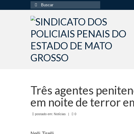
Buscar
por:
Três agentes peniten
em noite de terror e
postado em:
Notícias
|
0
Nelli Tirelli