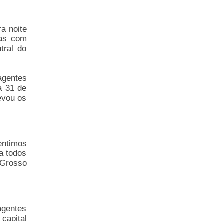
ra noite
ças com
tral do
agentes
a 31 de
evou os
entimos
a todos
 Grosso
agentes
capital