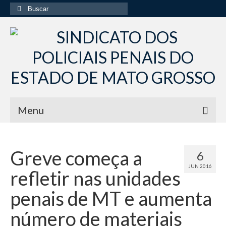
Buscar
por:
Menu
Início
Greve começa a
6
Institucional
JUN 2016
refletir nas unidades
Diretoria Sindsppen
penais de MT e aumenta
Histórico do Sindsppen
número de materiais
Histórico do Sistema Penitenciário do Estado