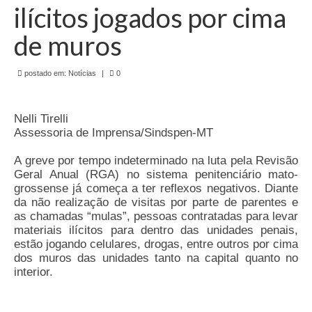
de Mato Grosso
ilícitos jogados por cima
Formulário de Requerimento Padrão Sindsppen
de muros
Estatuto do Sindsppen
postado em:
Notícias
|
0
Tabela Salarial do Sistema Penitenciário
Nelli Tirelli
Serviços prestados pelo Sindicato dos
Assessoria de Imprensa/Sindspen-MT
Servidores Penitenciários de Mato Grosso
A greve por tempo indeterminado na luta pela Revisão
Filie-se
Geral Anual (RGA) no sistema penitenciário mato-
grossense já começa a ter reflexos negativos. Diante
Notícias Gerais
da não realização de visitas por parte de parentes e
as chamadas “mulas”, pessoas contratadas para levar
Artigos
materiais ilícitos para dentro das unidades penais,
estão jogando celulares, drogas, entre outros por cima
Esportes
dos muros das unidades tanto na capital quanto no
interior.
Nota de Falecimento
Notícias