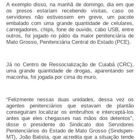
A exemplo disso, na manhã de domingo, dia em que
Pautas Nacionais
os presos estariam recebendo visitas, caso os
servidores não estivessem em greve, um pacote
Convênios
embalado com uma grande quantidade de celulares,
carregadores, chips, fone de ouvido, cabo USB, entre
outros, foi jogado no pátio da maior penitenciária de
Fale Conosco
Mato Grosso, Penitenciária Central do Estado (PCE).
Permutas Disponíveis
Área do Filiado
Já no Centro de Ressocialização de Cuiabá (CRC),
uma grande quantidade de drogas, aparentando ser
Regimento interno do Sindsppen
maconha, foi jogada por cima do muro.
“Felizmente nessas duas unidades, dessa vez os
agentes penitenciários que estavam de plantão
conseguiram localizar os embrulhos e interceptá-los
antes que eles chegasses nas mãos dos detentos”,
disse o presidente do Sindicato dos Servidores
Penitenciários do Estado de Mato Grosso (Sindspen-
MT), João Batista, que acredita que a situação tende