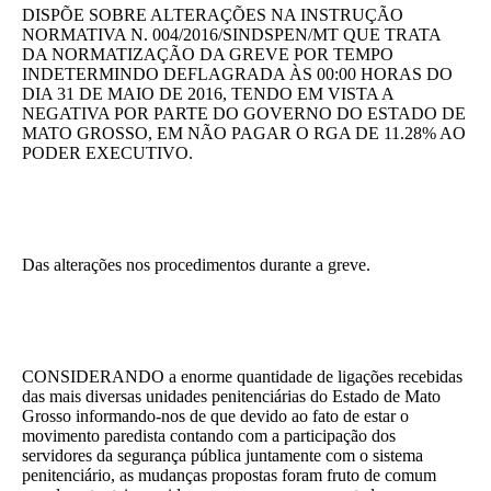
de Mato Grosso
DISPÕE SOBRE ALTERAÇÕES NA INSTRUÇÃO
NORMATIVA N. 004/2016/SINDSPEN/MT QUE TRATA
Formulário de Requerimento Padrão Sindsppen
DA NORMATIZAÇÃO DA GREVE POR TEMPO
INDETERMINDO DEFLAGRADA ÀS 00:00 HORAS DO
DIA 31 DE MAIO DE 2016, TENDO EM VISTA A
Estatuto do Sindsppen
NEGATIVA POR PARTE DO GOVERNO DO ESTADO DE
MATO GROSSO, EM NÃO PAGAR O RGA DE 11.28% AO
Tabela Salarial do Sistema Penitenciário
PODER EXECUTIVO.
Serviços prestados pelo Sindicato dos
Servidores Penitenciários de Mato Grosso
Filie-se
Das alterações nos procedimentos durante a greve.
Notícias Gerais
Artigos
CONSIDERANDO a enorme quantidade de ligações recebidas
Esportes
das mais diversas unidades penitenciárias do Estado de Mato
Grosso informando-nos de que devido ao fato de estar o
Nota de Falecimento
movimento paredista contando com a participação dos
servidores da segurança pública juntamente com o sistema
penitenciário, as mudanças propostas foram fruto de comum
Notícias