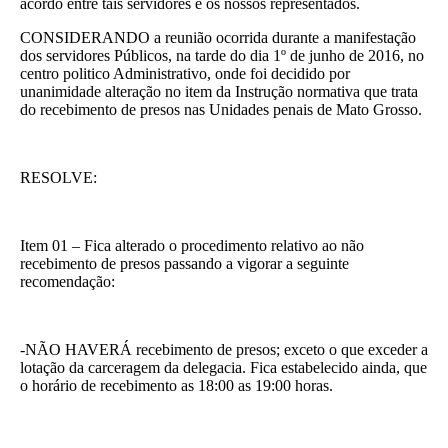
acordo entre tais servidores e os nossos representados.
Pautas Nacionais
CONSIDERANDO a reunião ocorrida durante a manifestação
dos servidores Públicos, na tarde do dia 1º de junho de 2016, no
Convênios
centro politico Administrativo, onde foi decidido por
unanimidade alteração no item da Instrução normativa que trata
do recebimento de presos nas Unidades penais de Mato Grosso.
Fale Conosco
Permutas Disponíveis
RESOLVE:
Área do Filiado
Regimento interno do Sindsppen
Item 01 – Fica alterado o procedimento relativo ao não
recebimento de presos passando a vigorar a seguinte
recomendação:
-NÃO HAVERÁ recebimento de presos; exceto o que exceder a
lotação da carceragem da delegacia. Fica estabelecido ainda, que
o horário de recebimento as 18:00 as 19:00 horas.