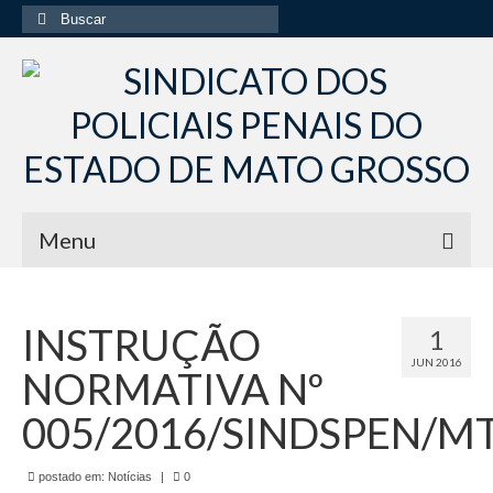
Buscar
por:
Menu
Início
INSTRUÇÃO
1
Institucional
JUN 2016
NORMATIVA Nº
Diretoria Sindsppen
005/2016/SINDSPEN/M
Histórico do Sindsppen
postado em:
Histórico do Sistema Penitenciário do Estado
Notícias
|
0