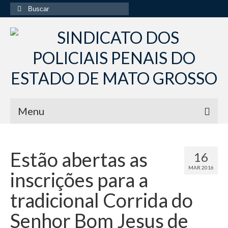
Buscar
por:
Menu
Início
Estão abertas as
16
Institucional
MAR 2016
inscrições para a
Diretoria Sindsppen
tradicional Corrida do
Histórico do Sindsppen
Senhor Bom Jesus de
Histórico do Sistema Penitenciário do Estado