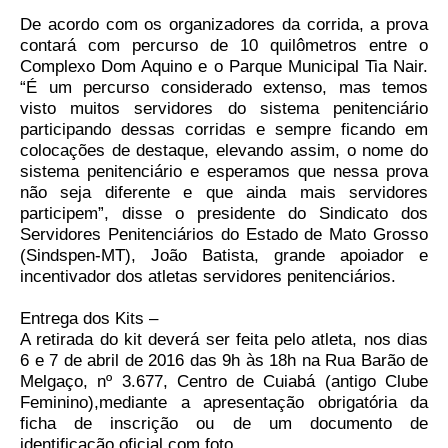
De acordo com os organizadores da corrida, a prova
Pautas Nacionais
contará com percurso de 10 quilômetros entre o
Complexo Dom Aquino e o Parque Municipal Tia Nair.
Convênios
“É um percurso considerado extenso, mas temos
visto muitos servidores do sistema penitenciário
Fale Conosco
participando dessas corridas e sempre ficando em
colocações de destaque, elevando assim, o nome do
Permutas Disponíveis
sistema penitenciário e esperamos que nessa prova
não seja diferente e que ainda mais servidores
Área do Filiado
participem”, disse o presidente do Sindicato dos
Servidores Penitenciários do Estado de Mato Grosso
Regimento interno do Sindsppen
(Sindspen-MT), João Batista, grande apoiador e
incentivador dos atletas servidores penitenciários.
Entrega dos Kits –
A retirada do kit deverá ser feita pelo atleta, nos dias
6 e 7 de abril de 2016 das 9h às 18h na Rua Barão de
Melgaço, nº 3.677, Centro de Cuiabá (antigo Clube
Feminino),mediante a apresentação obrigatória da
ficha de inscrição ou de um documento de
identificação oficial com foto.