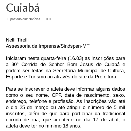
de Mato Grosso
Cuiabá
Formulário de Requerimento Padrão Sindsppen
postado em:
Notícias
|
0
Estatuto do Sindsppen
Tabela Salarial do Sistema Penitenciário
Nelli Tirelli
Assessoria de Imprensa/Sindspen-MT
Serviços prestados pelo Sindicato dos
Servidores Penitenciários de Mato Grosso
Iniciaram nesta quarta-feira (16.03) as inscrições para
a 30ª Corrida do Senhor Bom Jesus de Cuiabá e
Filie-se
podem ser feitas na Secretaria Municipal de Cultura,
Esporte e Turismo ou através do site da Prefeitura.
Notícias Gerais
Para se inscrever o atleta deve informar
alguns dados
Artigos
como o seu nome, CPF, data de nascimento, sexo,
endereço, telefone e profissão. As inscrições vão
até
Esportes
o dia 25 de março ou até atingir o número de 5 mil
inscritos, além de que aara participar da tradicional
Nota de Falecimento
corrida de rua, que acontece no dia 17 de abril, o
atleta deve ter no mínimo 18 anos.
Notícias