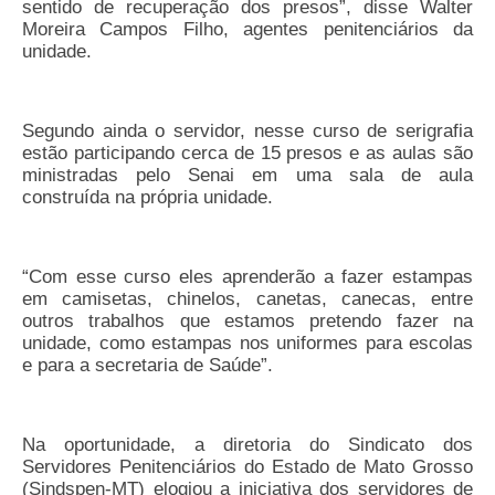
sentido de recuperação dos presos”, disse Walter
Moreira Campos Filho, agentes penitenciários da
Pautas Nacionais
unidade.
Convênios
Fale Conosco
Segundo ainda o servidor, nesse curso de serigrafia
estão participando cerca de 15 presos e as aulas são
Permutas Disponíveis
ministradas pelo Senai em uma sala de aula
construída na própria unidade.
Área do Filiado
Regimento interno do Sindsppen
“Com esse curso eles aprenderão a fazer estampas
em camisetas, chinelos, canetas, canecas, entre
outros trabalhos que estamos pretendo fazer na
unidade, como estampas nos uniformes para escolas
e para a secretaria de Saúde”.
Na oportunidade, a diretoria do Sindicato dos
Servidores Penitenciários do Estado de Mato Grosso
(Sindspen-MT) elogiou a iniciativa dos servidores de