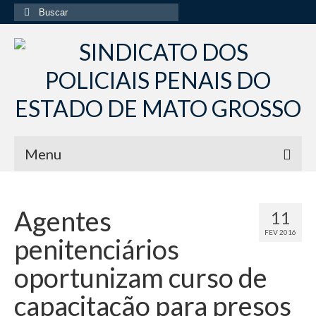
Buscar
por:
Menu
Início
Agentes
11
Institucional
FEV 2016
penitenciários
Diretoria Sindsppen
oportunizam curso de
Histórico do Sindsppen
capacitação para presos
Histórico do Sistema Penitenciário do Estado