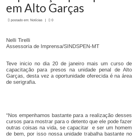
de Mato Grosso
em Alto Garças
Formulário de Requerimento Padrão Sindsppen
postado em:
Notícias
|
0
Estatuto do Sindsppen
Nelli Tirelli
Tabela Salarial do Sistema Penitenciário
Assessoria de Imprensa/SINDSPEN-MT
Serviços prestados pelo Sindicato dos
Servidores Penitenciários de Mato Grosso
Teve inicio no dia 20 de janeiro mais um curso de
capacitação para presos na unidade penal de Alto
Filie-se
Garças, desta vez a oportunidade oferecida é na área
de serigrafia.
Notícias Gerais
Artigos
Esportes
“Nos empenhamos bastante para a realização desses
cursos para mostrar para o detento que ele pode fazer
Nota de Falecimento
outras coisas na vida, se capacitar e ser um homem
de bem, por isso nossa unidade trabalha bastante no
Notícias