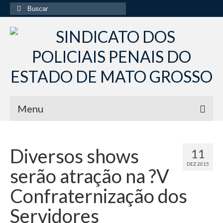
Buscar
por:
Menu
Início
Diversos shows
11
Institucional
DEZ 2015
serão atração na ?V
Diretoria Sindsppen
Confraternização dos
Histórico do Sindsppen
Servidores
Histórico do Sistema Penitenciário do Estado