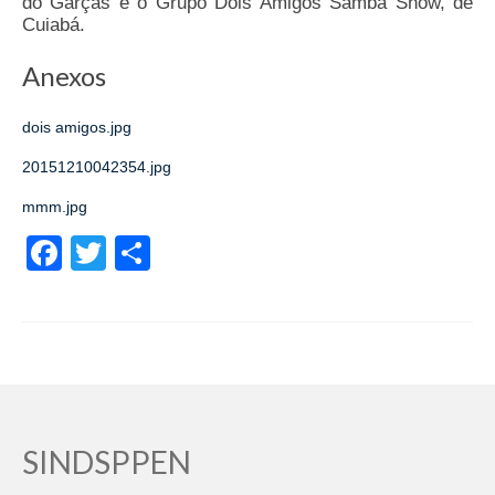
do Garças e o Grupo Dois Amigos Samba Show, de
Cuiabá.
Anexos
dois amigos.jpg
20151210042354.jpg
mmm.jpg
Facebook
Twitter
Share
SINDSPPEN