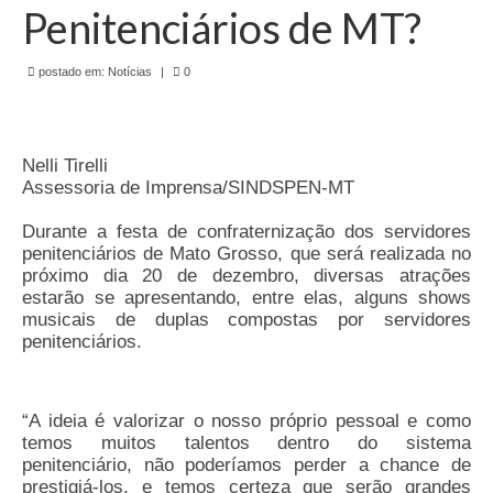
de Mato Grosso
Penitenciários de MT?
Formulário de Requerimento Padrão Sindsppen
postado em:
Notícias
|
0
Estatuto do Sindsppen
Tabela Salarial do Sistema Penitenciário
Nelli Tirelli
Assessoria de Imprensa/SINDSPEN-MT
Serviços prestados pelo Sindicato dos
Servidores Penitenciários de Mato Grosso
Durante a festa de confraternização dos servidores
penitenciários de Mato Grosso, que será realizada no
Filie-se
próximo dia 20 de dezembro, diversas atrações
estarão se apresentando, entre elas, alguns shows
Notícias Gerais
musicais de duplas compostas por servidores
penitenciários.
Artigos
Esportes
“A ideia é valorizar o nosso próprio pessoal e como
Nota de Falecimento
temos muitos talentos dentro do sistema
penitenciário, não poderíamos perder a chance de
Notícias
prestigiá-los, e temos certeza que serão grandes