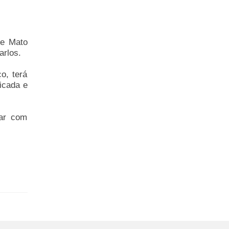
de Mato
arlos.
o, terá
icada e
lar com