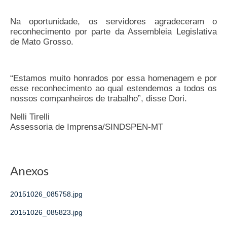
Pautas Nacionais
Na oportunidade, os servidores agradeceram o
reconhecimento por parte da Assembleia Legislativa
Convênios
de Mato Grosso.
Fale Conosco
“Estamos muito honrados por essa homenagem e por
Permutas Disponíveis
esse reconhecimento ao qual estendemos a todos os
nossos companheiros de trabalho”, disse Dori.
Área do Filiado
Nelli Tirelli
Regimento interno do Sindsppen
Assessoria de Imprensa/SINDSPEN-MT
Anexos
20151026_085758.jpg
20151026_085823.jpg