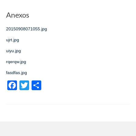
Anexos
20150908071055.jpg
ujrt.jpg
uiyu.jpg
rqerqw.jpg
fasdfas.jpg
Facebook
Twitter
Share