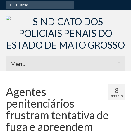
Buscar
por:
Menu
Início
Agentes
8
Institucional
SET 2015
penitenciários
Diretoria Sindsppen
frustram tentativa de
Histórico do Sindsppen
fuga e apreendem
Histórico do Sistema Penitenciário do Estado