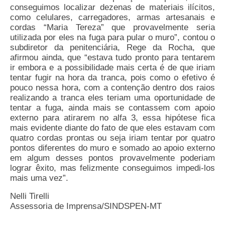
conseguimos localizar dezenas de materiais ilícitos,
Pautas Nacionais
como celulares, carregadores, armas artesanais e
cordas “Maria Tereza” que provavelmente seria
Convênios
utilizada por eles na fuga para pular o muro”, contou o
subdiretor da penitenciária, Rege da Rocha, que
afirmou ainda, que “estava tudo pronto para tentarem
Fale Conosco
ir embora e a possibilidade mais certa é de que iriam
tentar fugir na hora da tranca, pois como o efetivo é
Permutas Disponíveis
pouco nessa hora, com a contenção dentro dos raios
realizando a tranca eles teriam uma oportunidade de
Área do Filiado
tentar a fuga, ainda mais se contassem com apoio
externo para atirarem no alfa 3, essa hipótese fica
Regimento interno do Sindsppen
mais evidente diante do fato de que eles estavam com
quatro cordas prontas ou seja iriam tentar por quatro
pontos diferentes do muro e somado ao apoio externo
em algum desses pontos provavelmente poderiam
lograr êxito, mas felizmente conseguimos impedi-los
mais uma vez”.
Nelli Tirelli
Assessoria de Imprensa/SINDSPEN-MT