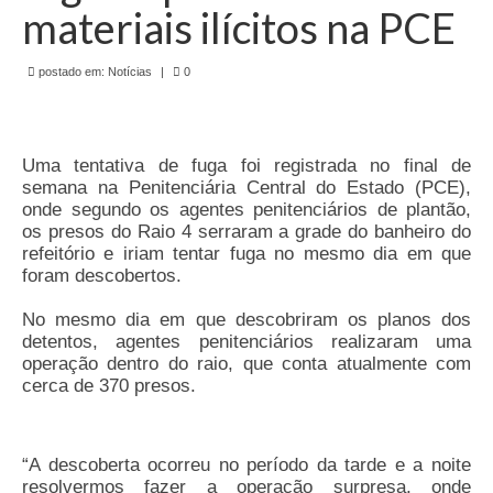
de Mato Grosso
materiais ilícitos na PCE
Formulário de Requerimento Padrão Sindsppen
postado em:
Notícias
|
0
Estatuto do Sindsppen
Tabela Salarial do Sistema Penitenciário
Uma tentativa de fuga foi registrada no final de
semana na Penitenciária Central do Estado (PCE),
Serviços prestados pelo Sindicato dos
onde segundo os agentes penitenciários de plantão,
Servidores Penitenciários de Mato Grosso
os presos do Raio 4 serraram a grade do banheiro do
refeitório e iriam tentar fuga no mesmo dia em que
Filie-se
foram descobertos.
Notícias Gerais
No mesmo dia em que descobriram os planos dos
detentos, agentes penitenciários realizaram uma
Artigos
operação dentro do raio, que conta atualmente com
cerca de 370 presos.
Esportes
Nota de Falecimento
“A descoberta ocorreu no período da tarde e a noite
Notícias
resolvermos fazer a operação surpresa, onde