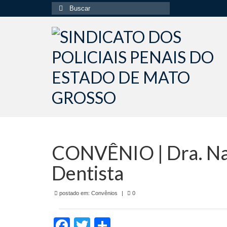
Buscar
por:
CONVÊNIO | Dra. Nay
Dentista
postado em:
Convênios
|
0
Facebook
Twitter
Share