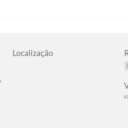
Localização
R
a
V
6