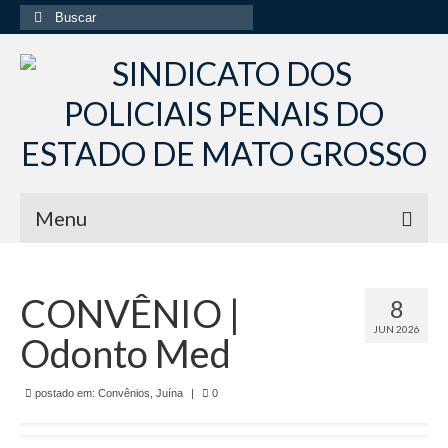
Buscar
por:
Menu
Início
CONVÊNIO |
8
Institucional
JUN 2026
Odonto Med
Diretoria Sindsppen
Histórico do Sindsppen
postado em:
Convênios
,
Juína
|
0
Histórico do Sistema Penitenciário do Estado