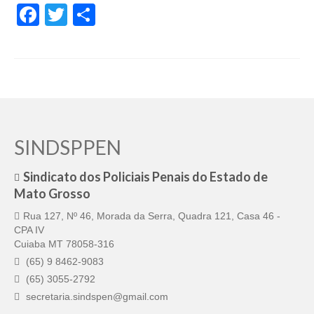
de Mato Grosso
Facebook
Twitter
Share
Formulário de Requerimento Padrão Sindsppen
Estatuto do Sindsppen
Tabela Salarial do Sistema Penitenciário
Serviços prestados pelo Sindicato dos
Servidores Penitenciários de Mato Grosso
SINDSPPEN
Filie-se
Sindicato dos Policiais Penais do Estado de
Mato Grosso
Notícias Gerais
Rua 127, Nº 46, Morada da Serra, Quadra 121, Casa 46 -
Artigos
CPA IV
Cuiaba MT 78058-316
Esportes
(65) 9 8462-9083
Nota de Falecimento
(65) 3055-2792
secretaria.sindspen@gmail.com
Notícias