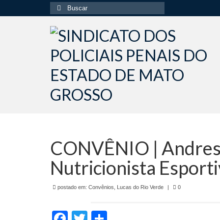
Buscar
por:
CONVÊNIO | Andres
Nutricionista Esport
postado em:
Convênios
,
Lucas do Rio Verde
|
0
Facebook
Twitter
Share