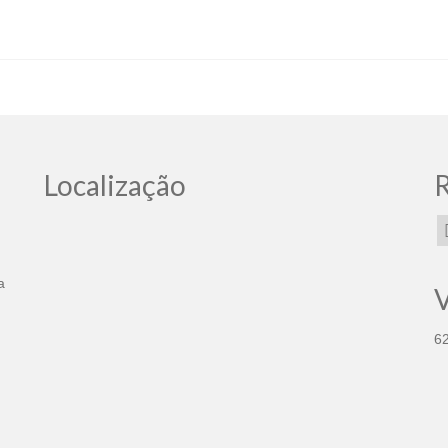
Localização
R
a
V
6