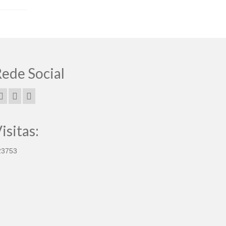
ede Social
isitas:
23753