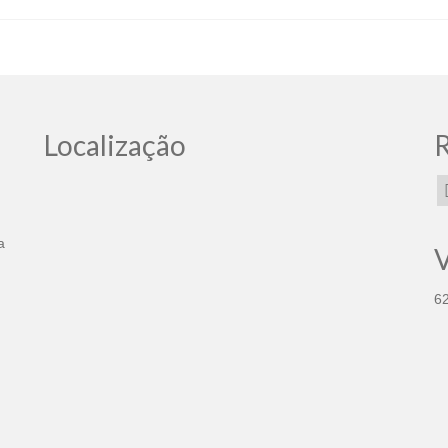
Localização
R
a
V
6