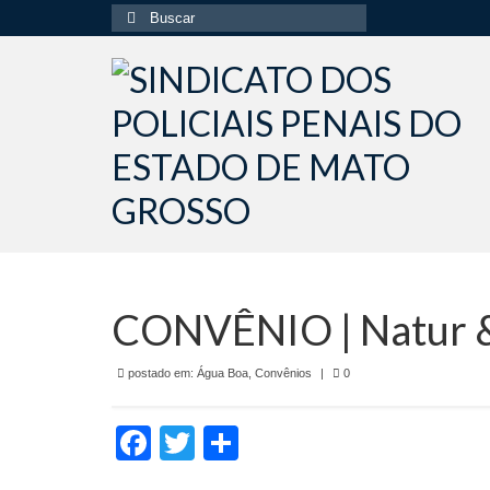
Buscar
por:
CONVÊNIO | Natur & V
postado em:
Água Boa
,
Convênios
|
0
Facebook
Twitter
Share