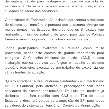
de material rápido para testagem em caso de suspeita do
servidor e familiares, e a necessidade da rede de proteção aos
Pautas Nacionais
cuidados da saúde dos servidores.
Convênios
O presidente da Federação, Anunciação apresentou a realidade
do sistema penitenciário e pontuou que o sistema diverge em
Fale Conosco
muitos pontos nos Estados, declarou que os Sindicatos tem
realizado um grande trabalho de apoio para que os Policiais
Permutas Disponíveis
Penais e servidores possam trabalhar com segurança.
Área do Filiado
Todos participantes, avaliaram a reunião como muito
proveitosa, sendo este contato de grande importância para
Regimento interno do Sindsppen
categoria. O Conselho Nacional de Justiça (CNJ) é uma
instituição pública que visa aperfeiçoar o trabalho do sistema
judiciário brasileiro, executando um trabalho de excelência em
várias frentes de atuação.
“Quero agradecer a Dra. Valdirene Daufemback e o meritíssimo
Dr. Luis Lanfredi, pela atenção e preocupação com todos
servidores do sistema penitenciário. Dr. Luis, de imediato já
deliberou que fará reunião com CNJ e os TJ’s de todos
Estados, e destinará verbas para aquisição de EPI para todos
servidores do sistema penitenciário.” Completou, Anunciação.