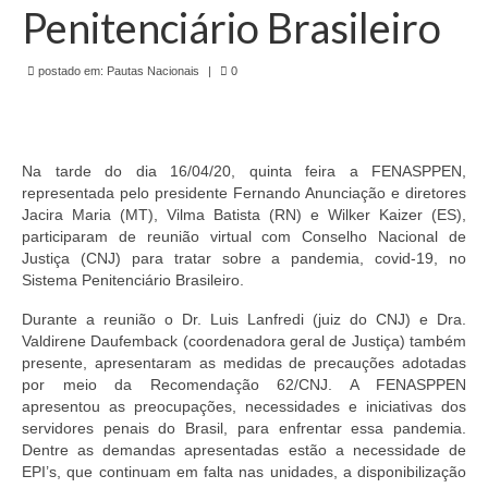
de Mato Grosso
Penitenciário Brasileiro
Formulário de Requerimento Padrão Sindsppen
postado em:
Pautas Nacionais
|
0
Estatuto do Sindsppen
Tabela Salarial do Sistema Penitenciário
Na tarde do dia 16/04/20, quinta feira a FENASPPEN,
Serviços prestados pelo Sindicato dos
representada pelo presidente Fernando Anunciação e diretores
Servidores Penitenciários de Mato Grosso
Jacira Maria (MT), Vilma Batista (RN) e Wilker Kaizer (ES),
participaram de reunião virtual com Conselho Nacional de
Filie-se
Justiça (CNJ) para tratar sobre a pandemia, covid-19, no
Sistema Penitenciário Brasileiro.
Notícias Gerais
Durante a reunião o Dr. Luis Lanfredi (juiz do CNJ) e Dra.
Valdirene Daufemback (coordenadora geral de Justiça) também
Artigos
presente, apresentaram as medidas de precauções adotadas
por meio da Recomendação 62/CNJ. A FENASPPEN
Esportes
apresentou as preocupações, necessidades e iniciativas dos
servidores penais do Brasil, para enfrentar essa pandemia.
Nota de Falecimento
Dentre as demandas apresentadas estão a necessidade de
EPI’s, que continuam em falta nas unidades, a disponibilização
Notícias