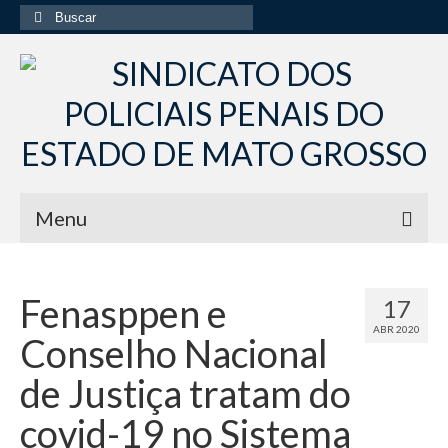
Buscar
por:
Menu
Início
Fenasppen e
17
Institucional
ABR 2020
Conselho Nacional
Diretoria Sindsppen
de Justiça tratam do
Histórico do Sindsppen
covid-19 no Sistema
Histórico do Sistema Penitenciário do Estado