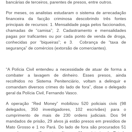
bancárias de terceiros, parentes de presos, entre outros.
Pautas Nacionais
Por meses, os analistas estudaram o sistema de arrecadação
financeira da facção criminosa descobrindo três fontes
Convênios
principais de recursos: 1. Mensalidade paga pelos faccionados,
chamadas de “camisa”; 2. Cadastramento e mensalidades
Fale Conosco
pagas por traficantes ou por cada ponto de venda de droga,
conhecidas por “biqueiras”; e 3. Cobrança de “taxa de
Permutas Disponíveis
segurança” de comércios (extorsão de comerciantes).
Área do Filiado
“A Polícia Civil entendeu a necessidade de atuar de forma a
Regimento interno do Sindsppen
combater a lavagem de dinheiro. Esses presos, ainda
recolhidos no Sistema Penitenciário, voltam a delinquir e
comandam diversos crimes do lado de fora”, disse o delegado
geral da Polícia Civil, Fernando Vasco.
A operação “Red Money” mobilizou 520 policiais civis (98
delegados, 350 investigadores, 102 escrivães) para o
cumprimento de mais de 230 ordens judiciais. Dos 94
mandados de prisão, 29 alvos já estão presos em presídios de
Mato Grosso e 1 no Pará. Do lado de fora são procurados 51