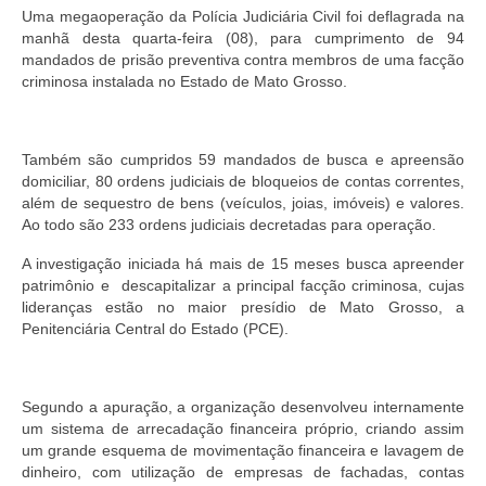
de Mato Grosso
Uma megaoperação da Polícia Judiciária Civil foi deflagrada na
manhã desta quarta-feira (08), para cumprimento de 94
Formulário de Requerimento Padrão Sindsppen
mandados de prisão preventiva contra membros de uma facção
criminosa instalada no Estado de Mato Grosso.
Estatuto do Sindsppen
Tabela Salarial do Sistema Penitenciário
Também são cumpridos 59 mandados de busca e apreensão
domiciliar, 80 ordens judiciais de bloqueios de contas correntes,
Serviços prestados pelo Sindicato dos
além de sequestro de bens (veículos, joias, imóveis) e valores.
Servidores Penitenciários de Mato Grosso
Ao todo são 233 ordens judiciais decretadas para operação.
Filie-se
A investigação iniciada há mais de 15 meses busca apreender
patrimônio e descapitalizar a principal facção criminosa, cujas
Notícias Gerais
lideranças estão no maior presídio de Mato Grosso, a
Penitenciária Central do Estado (PCE).
Artigos
Esportes
Segundo a apuração, a organização desenvolveu internamente
um sistema de arrecadação financeira próprio, criando assim
Nota de Falecimento
um grande esquema de movimentação financeira e lavagem de
dinheiro, com utilização de empresas de fachadas, contas
Notícias