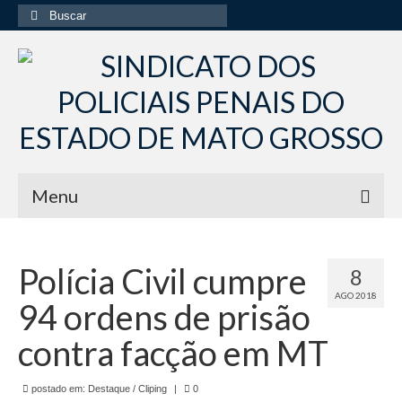
Buscar
por:
Menu
Início
Polícia Civil cumpre
8
Institucional
AGO 2018
94 ordens de prisão
Diretoria Sindsppen
contra facção em MT
Histórico do Sindsppen
postado em:
Histórico do Sistema Penitenciário do Estado
Destaque / Cliping
|
0