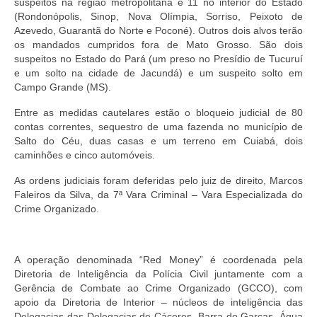
suspeitos na região metropolitana e 11 no interior do Estado
(Rondonópolis, Sinop, Nova Olímpia, Sorriso, Peixoto de
Azevedo, Guarantã do Norte e Poconé). Outros dois alvos terão
os mandados cumpridos fora de Mato Grosso. São dois
suspeitos no Estado do Pará (um preso no Presídio de Tucuruí
e um solto na cidade de Jacundá) e um suspeito solto em
Campo Grande (MS).
Entre as medidas cautelares estão o bloqueio judicial de 80
contas correntes, sequestro de uma fazenda no município de
Salto do Céu, duas casas e um terreno em Cuiabá, dois
caminhões e cinco automóveis.
As ordens judiciais foram deferidas pelo juiz de direito, Marcos
Faleiros da Silva, da 7ª Vara Criminal – Vara Especializada do
Crime Organizado.
A operação denominada “Red Money” é coordenada pela
Diretoria de Inteligência da Polícia Civil juntamente com a
Gerência de Combate ao Crime Organizado (GCCO), com
apoio da Diretoria de Interior – núcleos de inteligência das
Delegacias das Delegacias de Cáceres, Barra do Garças, Água