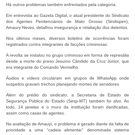
de Mato Grosso
Há outros problemas também enfrentados pela categoria.
Formulário de Requerimento Padrão Sindsppen
Em entrevista ao Gazeta Digital, o atual presidente do Sindicato
dos Agentes Penitenciários de Mato Grosso (Sindispen),
Estatuto do Sindsppen
Amaury Neves, detalhou insegurança e retaliação dos detentos.
Nos últimos meses, diversos boletins de ocorrências foram
Tabela Salarial do Sistema Penitenciário
registrados contra integrantes de facções criminosas.
Serviços prestados pelo Sindicato dos
A revolta se instalou no grupo criminoso em forma de represália
Servidores Penitenciários de Mato Grosso
desde a morte do preso Jesuíno Cândido da Cruz Júnior, que
era integrante do Comando Vermelho.
Filie-se
Áudios e vídeos circularam em grupos de WhatsApp onde
Notícias Gerais
suspeitos gravam trechos planejando mortes de servidores.
Artigos
Além do prédio do sindicato, a Secretaria de Estado de
Segurança Pública do Estado (Sesp-MT) também foi alvo. Ao
todo, 14 janelas e o muro da instituição foram danificadas,
Esportes
assim como casas de agentes.
Nota de Falecimento
Na avaliação de Amauyi, o problema é gerado diante da falta de
prioridade a uma “cadeia alimentar” denominada sistema
Notícias