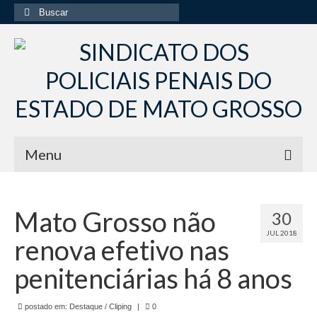
Buscar
por:
Menu
Início
Mato Grosso não
30
Institucional
JUL 2018
renova efetivo nas
Diretoria Sindsppen
penitenciárias há 8 anos
Histórico do Sindsppen
postado em:
Histórico do Sistema Penitenciário do Estado
Destaque / Cliping
|
0