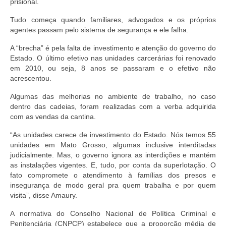
prisional.
Pautas Nacionais
Tudo começa quando familiares, advogados e os próprios
agentes passam pelo sistema de segurança e ele falha.
Convênios
A “brecha” é pela falta de investimento e atenção do governo do
Fale Conosco
Estado. O último efetivo nas unidades carcerárias foi renovado
em 2010, ou seja, 8 anos se passaram e o efetivo não
Permutas Disponíveis
acrescentou.
Algumas das melhorias no ambiente de trabalho, no caso
Área do Filiado
dentro das cadeias, foram realizadas com a verba adquirida
com as vendas da cantina.
Regimento interno do Sindsppen
“As unidades carece de investimento do Estado. Nós temos 55
unidades em Mato Grosso, algumas inclusive interditadas
judicialmente. Mas, o governo ignora as interdições e mantém
as instalações vigentes. E, tudo, por conta da superlotação. O
fato compromete o atendimento à famílias dos presos e
insegurança de modo geral pra quem trabalha e por quem
visita”, disse Amaury.
A normativa do Conselho Nacional de Política Criminal e
Penitenciária (CNPCP) estabelece que a proporção média de