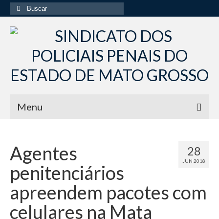
Buscar
por:
Menu
Início
Agentes
28
Institucional
JUN 2018
penitenciários
Diretoria Sindsppen
apreendem pacotes com
Histórico do Sindsppen
celulares na Mata
Histórico do Sistema Penitenciário do Estado