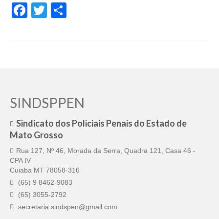
Facebook
Twitter
Share
Pautas Nacionais
Convênios
Fale Conosco
Permutas Disponíveis
Área do Filiado
SINDSPPEN
Regimento interno do Sindsppen
Sindicato dos Policiais Penais do Estado de
Mato Grosso
Rua 127, Nº 46, Morada da Serra, Quadra 121, Casa 46 -
CPA IV
Cuiaba MT 78058-316
(65) 9 8462-9083
(65) 3055-2792
secretaria.sindspen@gmail.com