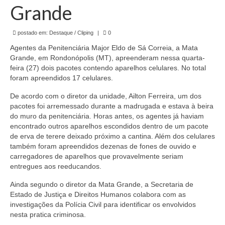
de Mato Grosso
Grande
Formulário de Requerimento Padrão Sindsppen
postado em:
Destaque / Cliping
|
0
Estatuto do Sindsppen
Agentes da Penitenciária Major Eldo de Sá Correia, a Mata
Grande, em Rondonópolis (MT), apreenderam nessa quarta-
Tabela Salarial do Sistema Penitenciário
feira (27) dois pacotes contendo aparelhos celulares. No total
foram apreendidos 17 celulares.
Serviços prestados pelo Sindicato dos
De acordo com o diretor da unidade, Ailton Ferreira, um dos
Servidores Penitenciários de Mato Grosso
pacotes foi arremessado durante a madrugada e estava à beira
do muro da penitenciária. Horas antes, os agentes já haviam
Filie-se
encontrado outros aparelhos escondidos dentro de um pacote
de erva de terere deixado próximo a cantina. Além dos celulares
Notícias Gerais
também foram apreendidos dezenas de fones de ouvido e
carregadores de aparelhos que provavelmente seriam
Artigos
entregues aos reeducandos.
Esportes
Ainda segundo o diretor da Mata Grande, a Secretaria de
Estado de Justiça e Direitos Humanos colabora com as
Nota de Falecimento
investigações da Polícia Civil para identificar os envolvidos
nesta pratica criminosa.
Notícias