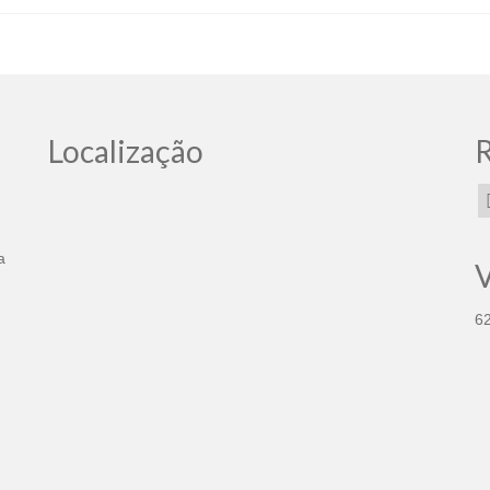
Localização
R
a
V
6