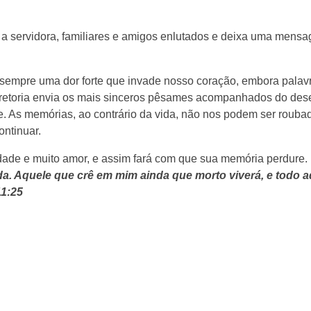
 a servidora, familiares e amigos enlutados e deixa uma mens
empre uma dor forte que invade nosso coração, embora palav
iretoria envia os mais sinceros pêsames acompanhados do des
e. As memórias, ao contrário da vida, não nos podem ser rouba
ontinuar.
dade e muito amor, e assim fará com que sua memória perdure.
ida. Aquele que crê em mim ainda que morto viverá, e todo 
11:25