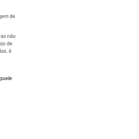
agem de
ras não
ejo de
das, é
aquele